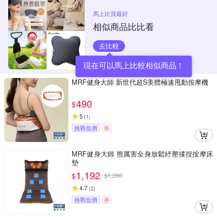
馬上比買最好
相似商品比比看
去比較
現在可以馬上比較相似商品！
MRF健身大師 新世代超S美體極速甩動按摩機
490
$
5
(
1
)
挑戰低價
券
MRF健身大師 熊厲害全身放鬆紓壓揉捏按摩床
墊
1,192
$
$
1,280
4.7
(
2
)
挑戰低價
券