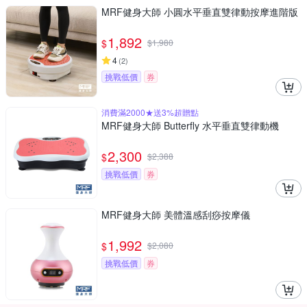
MRF健身大師 ⼩圓⽔平垂直雙律動按摩進階版
1,892
$
$
1,980
4
(
2
)
挑戰低價
券
消費滿2000★送3%超贈點
MRF健身大師 Butterfly ⽔平垂直雙律動機
2,300
$
$
2,388
挑戰低價
券
MRF健身大師 美體溫感刮痧按摩儀
1,992
$
$
2,080
挑戰低價
券