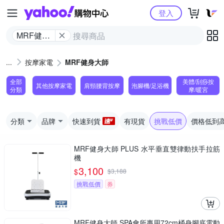
Yahoo購物中心
登入
MRF健身
大師
按摩家電
MRF健身大師
全部
美體/刮痧按
其他按摩家電
肩頸腰背按摩
泡腳機/足浴機
分類
摩/暖宮
分類
品牌
快速到貨
有現貨
挑戰低價
價格低到
MRF健身大師 PLUS ⽔平垂直雙律動扶⼿拉筋
機
3,100
$
$
3,188
挑戰低價
券
MRF健身大師 SPA會所專用72cm桶身腳底電動