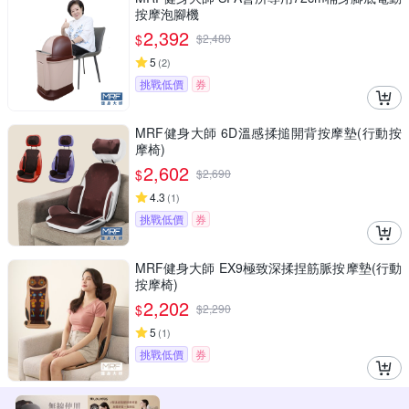
按摩泡腳機
2,392
$
$
2,480
5
(
2
)
挑戰低價
券
MRF健身大師 6D溫感揉搥開背按摩墊(行動按
摩椅)
2,602
$
$
2,690
4.3
(
1
)
挑戰低價
券
MRF健身大師 EX9極致深揉捏筋脈按摩墊(行動
按摩椅)
2,202
$
$
2,290
5
(
1
)
挑戰低價
券