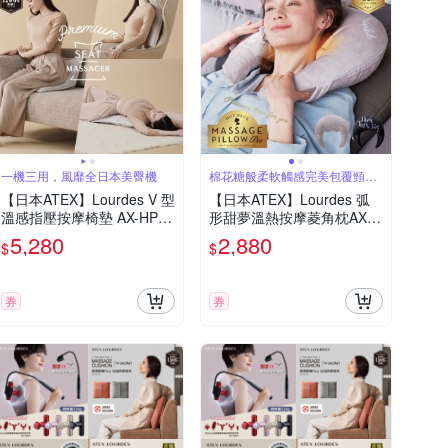
一機三用，風靡全日本美臀機
棉花糖般柔軟觸感完美包覆頸部
釋放壓力
【日本ATEX】Lourdes V 型
【日本ATEX】Lourdes 弧
溫感指壓按摩椅墊 AX-HPL3
形甜夢溫熱按摩菱角枕AX-H
68 (煙燻灰/奶霜杏)
XL391 (二色)
5,280
2,880
$
$
券
券