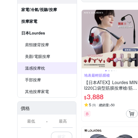
家電/冷氣/視聽/按摩
按摩家電
日本Lourdes
肩頸腰背按摩
美顏/電眼按摩
溫感按摩枕
地表最輕筋膜槍
手部按摩
【日本ATEX】Lourdes MIN
I220口袋型筋膜按摩槍/筋膜
其他按摩家電
槍(附肩背伸縮桿) -4色任選
3,888
$
5
(
9
)
總銷量>50
價格
券
-
確定