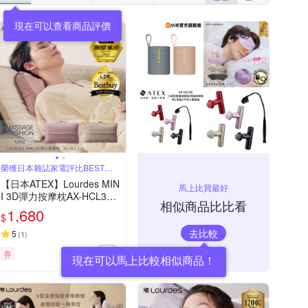
現在可以查看商品評價
榮獲日本雜誌家電評比BEST
BUY
【日本ATEX】Lourdes MIN
馬上比買最好
I 3D彈力按摩枕AX-HCL318
相似商品比比看
(野莓裸粉/奶茶栗色)
1,680
$
去比較
5
(
1
)
券
現在可以馬上比較相似商品！