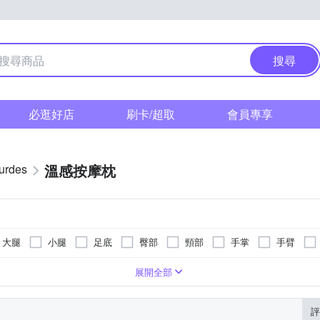
搜尋
必逛好店
刷卡/超取
會員專享
溫感按摩枕
rdes
大腿
小腿
足底
臀部
頸部
手掌
手臂
(不附車充線)
式
肩頸按摩機
拍打式
按摩床(墊)
揉捏式
展開全部
評