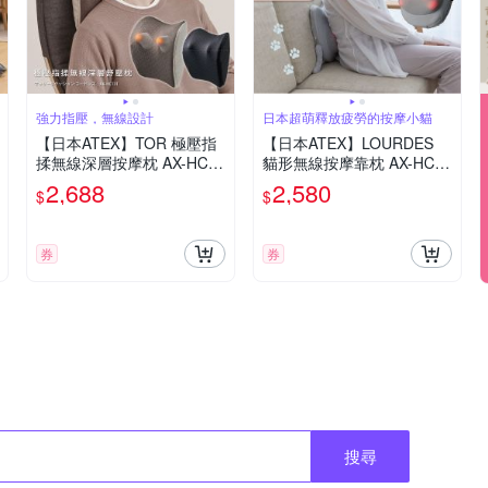
強力指壓，無線設計
日本超萌釋放疲勞的按摩小貓
【日本ATEX】TOR 極壓指
【日本ATEX】LOURDES
揉無線深層按摩枕 AX-HC13
貓形無線按摩靠枕 AX-HC14
1 (墨煙灰/摩卡米)
0 (充電式無線使用/貓咪造
2,688
2,580
$
$
型)
券
券
搜尋