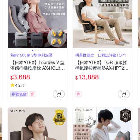
熱銷1500萬 V型專利深壓
明星推薦款，日雜誌評鑑TOP1
【日本ATEX】Lourdes V 型
【日本ATEX】TOR 頂級揉
溫感推揉按摩枕 AX-HCL34
捶氣壓按摩椅墊AX-HPT221
8 (亞麻灰/太空黑)
(檀木黑/亞麻灰) 含休閒椅
3,688
13,888
$
$
4.2
(
3
)
挑戰低價
券
券