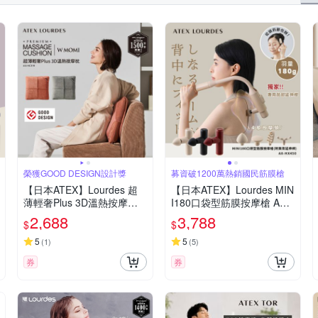
榮獲GOOD DESIGN設計獎
募資破1200萬熱銷國民筋膜槍
【日本ATEX】Lourdes 超
【日本ATEX】Lourdes MIN
薄輕奢Plus 3D溫熱按摩枕 A
I180口袋型筋膜按摩槍 AX-
X-HC319 (橙棕色/霧灰色)
HX450 (附肩背伸縮桿)-3色
2,688
3,788
$
$
任選
5
5
(
1
)
(
5
)
券
券