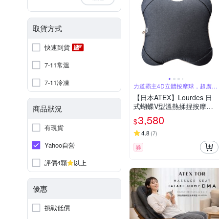
取貨方式
快速到貨
7-11常溫
7-11冷凍
力道霸主4D立體按摩球，超廣角
8手指壓感
【日本ATEX】Lourdes 日
式蝴蝶V型溫熱揉捏按摩抱
商品狀況
枕AX-HCL288
3,580
$
有現貨
4.8
(
7
)
Yahoo自營
券
評價4顆
以上
優惠
挑戰低價