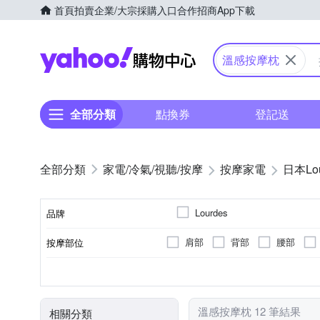
首頁
拍賣
企業/大宗採購入口
合作招商
App下載
Yahoo購物中心
溫感按摩枕
全部分類
點換券
登記送
家電/冷氣/視聽/按摩
按摩家電
日本Lou
Lourdes
品牌
肩部
背部
腰部
按摩部位
品牌名稱
插電式
無
按摩椅墊
指壓式
溫熱功能
有線遙控器
充電式
震動式
手持按摩棒
可車充
滾輪
顏色
電源類型
遙控器
類型
按摩方式
特殊功能
溫感按摩枕 12 筆結果
相關分類