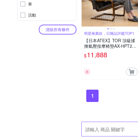
券
活動
清除所有條件
明星推薦款，日雜誌評鑑TOP1
【日本ATEX】TOR 頂級揉
捶氣壓按摩椅墊AX-HPT221
(檀木黑/亞麻灰)
11,888
$
券
1