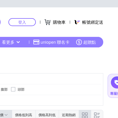
購物車
帳號綁定送
登入
看更多
uniopen 聯名卡
超贈點
腹部
頭部
價
價格低到高
價格高到低
近期熱銷