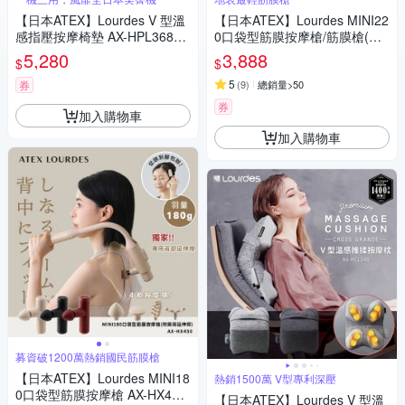
【日本ATEX】Lourdes V 型溫
【日本ATEX】Lourdes MINI22
感指壓按摩椅墊 AX-HPL368
0口袋型筋膜按摩槍/筋膜槍(附
(煙燻灰/奶霜杏)
肩背伸縮桿) -4色任選
5,280
3,888
$
$
5
券
(
9
)
總銷量>50
券
加入購物車
加入購物車
募資破1200萬熱銷國民筋膜槍
【日本ATEX】Lourdes MINI18
熱銷1500萬 V型專利深壓
0口袋型筋膜按摩槍 AX-HX450
【日本ATEX】Lourdes V 型溫