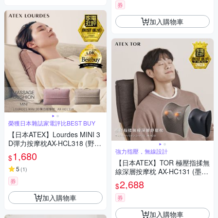
券
加入購物車
榮獲日本雜誌家電評比BEST BUY
【日本ATEX】Lourdes MINI 3
D彈力按摩枕AX-HCL318 (野莓
裸粉/奶茶栗色)
強力指壓，無線設計
1,680
$
【日本ATEX】TOR 極壓指揉無
5
(
1
)
線深層按摩枕 AX-HC131 (墨煙
灰/摩卡米)
券
2,688
$
加入購物車
券
加入購物車