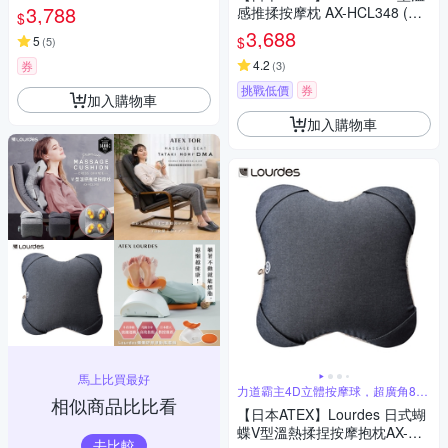
(附肩背伸縮桿)-3色任選
3,788
感推揉按摩枕 AX-HCL348 (亞
$
麻灰/太空黑)
3,688
$
5
(
5
)
4.2
券
(
3
)
挑戰低價
券
加入購物車
加入購物車
馬上比買最好
力道霸主4D立體按摩球，超廣角8手
相似商品比比看
指壓感
【日本ATEX】Lourdes 日式蝴
蝶V型溫熱揉捏按摩抱枕AX-HC
去比較