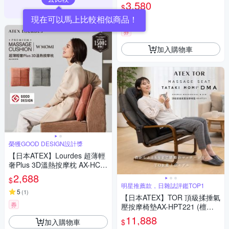
L288
3,580
$
現在可以馬上比較相似商品！
4.8
(
7
)
券
加入購物車
榮獲GOOD DESIGN設計獎
【日本ATEX】Lourdes 超薄輕
奢Plus 3D溫熱按摩枕 AX-HC3
19 (橙棕色/霧灰色)
2,688
$
明星推薦款，日雜誌評鑑TOP1
5
(
1
)
【日本ATEX】TOR 頂級揉捶氣
券
壓按摩椅墊AX-HPT221 (檀木
黑/亞麻灰)
11,888
加入購物車
$