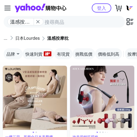
Yahoo購物中心
登入
溫感按摩
枕
日本Lourdes
溫感按摩枕
品牌
快速到貨
有現貨
挑戰低價
價格低到高
按摩
一機三用，風靡全日本美臀機
地表最輕筋膜槍