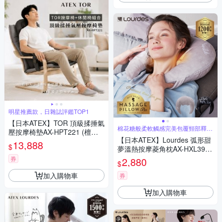
明星推薦款，日雜誌評鑑TOP1
【日本ATEX】TOR 頂級揉捶氣
棉花糖般柔軟觸感完美包覆頸部釋放
壓按摩椅墊AX-HPT221 (檀木
壓力
【日本ATEX】Lourdes 弧形甜
黑/亞麻灰) 含休閒椅
13,888
$
夢溫熱按摩菱角枕AX-HXL391
(二色)
券
2,880
$
加入購物車
券
加入購物車