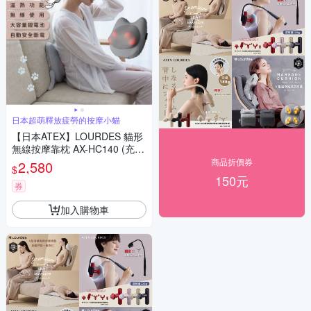
日本超萌釋放疲勞的按摩小貓
【日本ATEX】LOURDES 貓形
無線按摩靠枕 AX-HC140 (充電
式無線使用/貓咪造型)
商品折價券
2,580
$
150元
券
加入購物車