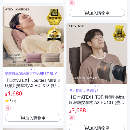
券
加入購物車
榮獲日本雜誌家電評比BEST BUY
【日本ATEX】Lourdes MINI 3
D彈力按摩枕AX-HCL318 (野莓
裸粉/奶茶栗色)
強力指壓，無線設計
1,680
$
【日本ATEX】TOR 極壓指揉無
5
(
1
)
線深層按摩枕 AX-HC131 (墨煙
灰/摩卡米)
券
2,688
$
加入購物車
券
加入購物車