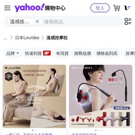
Yahoo購物中心
登入
溫感按摩
枕
日本Lourdes
溫感按摩枕
品牌
快速到貨
有現貨
挑戰低價
價格低到高
按摩
一機三用，風靡全日本美臀機
地表最輕筋膜槍