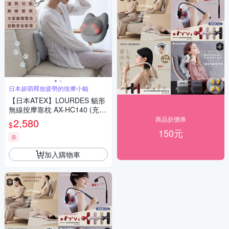
日本超萌釋放疲勞的按摩小貓
【日本ATEX】LOURDES 貓形
無線按摩靠枕 AX-HC140 (充電
式無線使用/貓咪造型)
商品折價券
2,580
$
150元
券
加入購物車