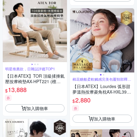
明星推薦款，日雜誌評鑑TOP1
【日本ATEX】TOR 頂級揉捶氣
棉花糖般柔軟觸感完美包覆頸部釋放
壓按摩椅墊AX-HPT221 (檀木
壓力
【日本ATEX】Lourdes 弧形甜
黑/亞麻灰) 含休閒椅
13,888
$
夢溫熱按摩菱角枕AX-HXL391
(二色)
券
2,880
$
加入購物車
券
加入購物車