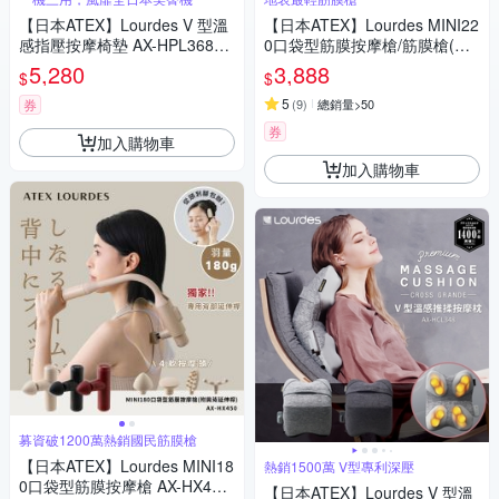
【日本ATEX】Lourdes V 型溫
【日本ATEX】Lourdes MINI22
感指壓按摩椅墊 AX-HPL368
0口袋型筋膜按摩槍/筋膜槍(附
(煙燻灰/奶霜杏)
肩背伸縮桿) -4色任選
5,280
3,888
$
$
5
券
(
9
)
總銷量>50
券
加入購物車
加入購物車
募資破1200萬熱銷國民筋膜槍
【日本ATEX】Lourdes MINI18
熱銷1500萬 V型專利深壓
0口袋型筋膜按摩槍 AX-HX450
【日本ATEX】Lourdes V 型溫