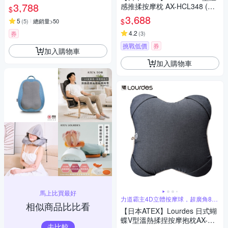
(附肩背伸縮桿)-3色任選
3,788
感推揉按摩枕 AX-HCL348 (亞
$
麻灰/太空黑)
3,688
$
5
(
5
)
總銷量>50
4.2
券
(
3
)
挑戰低價
券
加入購物車
加入購物車
馬上比買最好
力道霸主4D立體按摩球，超廣角8手
相似商品比比看
指壓感
【日本ATEX】Lourdes 日式蝴
蝶V型溫熱揉捏按摩抱枕AX-HC
去比較