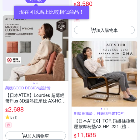
L288
3,580
$
現在可以馬上比較相似商品！
4.8
(
7
)
券
加入購物車
榮獲GOOD DESIGN設計獎
【日本ATEX】Lourdes 超薄輕
奢Plus 3D溫熱按摩枕 AX-HC3
19 (橙棕色/霧灰色)
2,688
$
明星推薦款，日雜誌評鑑TOP1
5
(
1
)
【日本ATEX】TOR 頂級揉捶氣
券
壓按摩椅墊AX-HPT221 (檀木
黑/亞麻灰)
11,888
加入購物車
$