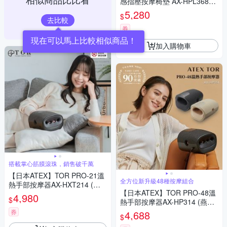
感指壓按摩椅墊 AX-HPL368
(煙燻灰/奶霜杏)
5,280
$
去比較
券
現在可以馬上比較相似商品！
加入購物車
搭載掌心筋膜滾珠，銷售破千萬
【日本ATEX】TOR PRO-21溫
全方位新升級48種按摩組合
熱手部按摩器AX-HXT214 (硯
【日本ATEX】TOR PRO-48溫
墨灰)
4,980
$
熱手部按摩器AX-HP314 (燕麥
奶/硯墨灰)
券
4,688
$