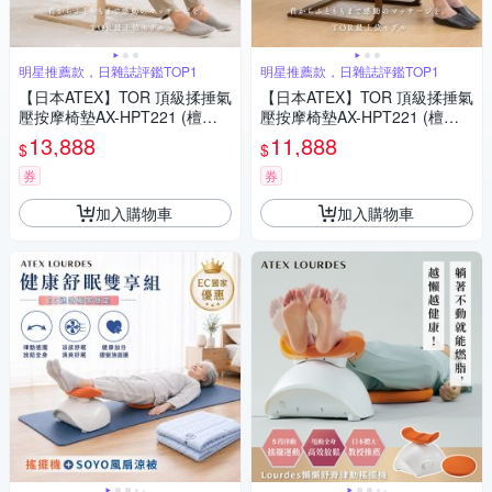
明星推薦款，日雜誌評鑑TOP1
明星推薦款，日雜誌評鑑TOP1
【日本ATEX】TOR 頂級揉捶氣
【日本ATEX】TOR 頂級揉捶氣
壓按摩椅墊AX-HPT221 (檀木
壓按摩椅墊AX-HPT221 (檀木
黑/亞麻灰) 含休閒椅
黑/亞麻灰)
13,888
11,888
$
$
券
券
加入購物車
加入購物車