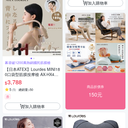
加入購物車
募資破1200萬熱銷國民筋膜槍
【日本ATEX】Lourdes MINI18
0口袋型筋膜按摩槍 AX-HX450
(附肩背伸縮桿)-3色任選
3,788
$
商品折價券
5
(
5
)
總銷量>50
150元
券
加入購物車