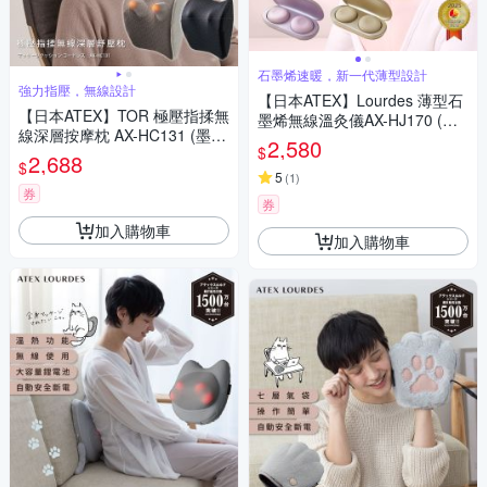
石墨烯速暖，新一代薄型設計
強力指壓，無線設計
【日本ATEX】Lourdes 薄型石
【日本ATEX】TOR 極壓指揉無
墨烯無線溫灸儀AX-HJ170 (櫻
線深層按摩枕 AX-HC131 (墨煙
花粉/香檳金)
2,580
$
灰/摩卡米)
2,688
$
5
(
1
)
券
券
加入購物車
加入購物車