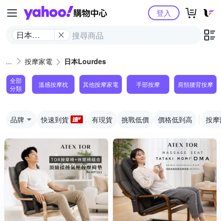
Yahoo購物中心
登入
日本
Lourdes
按摩家電
日本Lourdes
全部
溫感按摩枕
其他按摩家電
手部按摩
肩頸腰背按摩
分類
品牌
快速到貨
有現貨
挑戰低價
價格低到高
按摩