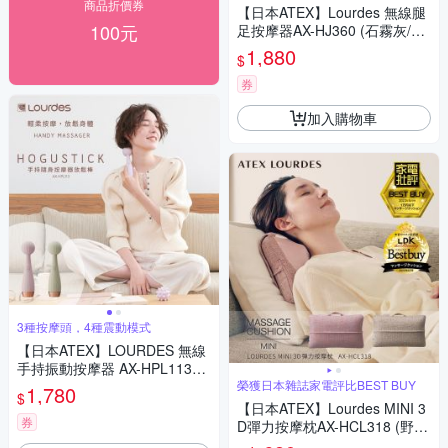
商品折價券
【日本ATEX】Lourdes 無線腿
100元
足按摩器AX-HJ360 (石霧灰/野
莓粉)
1,880
$
券
加入購物車
3種按摩頭，4種震動模式
【日本ATEX】LOURDES 無線
手持振動按摩器 AX-HPL113
(手持按摩/指壓棒)
榮獲日本雜誌家電評比BEST BUY
1,780
$
【日本ATEX】Lourdes MINI 3
券
D彈力按摩枕AX-HCL318 (野莓
裸粉/奶茶栗色)