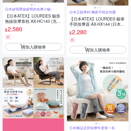
日本超萌釋放疲勞的按摩小貓
日本正版專利 獨家手指全包覆
【日本ATEX】LOURDES 貓形
【日本ATEX】LOURDES 貓掌
無線按摩靠枕 AX-HC140 (充電
手部按摩器 AX-HX144 (日本專
式無線使用/貓咪造型)
2,580
利/環繞分指按摩/貓掌造型)
$
2,280
$
券
券
加入購物車
加入購物車
日本雜誌足部按摩年度第一名