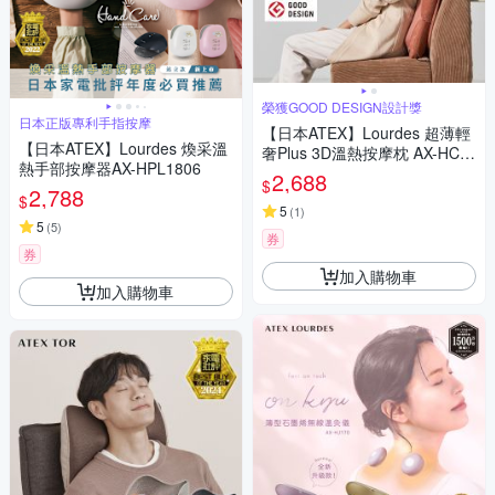
榮獲GOOD DESIGN設計獎
日本正版專利手指按摩
【日本ATEX】Lourdes 超薄輕
【日本ATEX】Lourdes 煥采溫
奢Plus 3D溫熱按摩枕 AX-HC3
熱手部按摩器AX-HPL1806
19 (橙棕色/霧灰色)
2,688
$
2,788
$
5
(
1
)
5
(
5
)
券
券
加入購物車
加入購物車