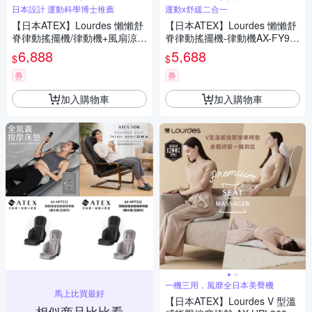
日本設計 運動科學博士推薦
運動x舒緩二合一
【日本ATEX】Lourdes 懶懶舒
【日本ATEX】Lourdes 懶懶舒
脊律動搖擺機/律動機+風扇涼被
脊律動搖擺機-律動機AX-FY91
組合
9
6,888
5,688
$
$
券
券
加入購物車
加入購物車
一機三用，風靡全日本美臀機
馬上比買最好
【日本ATEX】Lourdes V 型溫
相似商品比比看