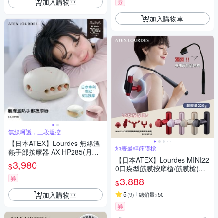
加入購物車
券
加入購物車
無線呵護，三段溫控
【日本ATEX】Lourdes 無線溫
地表最輕筋膜槍
熱手部按摩器 AX-HP285(月牙
【日本ATEX】Lourdes MINI22
白/櫻花粉)
3,980
$
0口袋型筋膜按摩槍/筋膜槍(附
肩背伸縮桿) -4色任選
券
3,888
$
加入購物車
5
(
9
)
總銷量>50
券