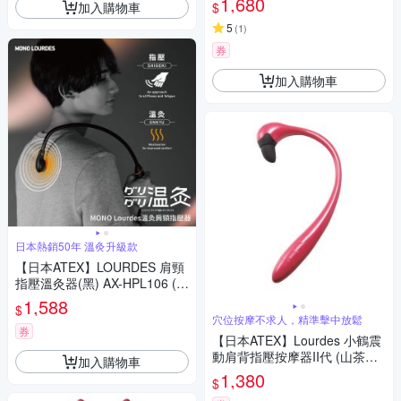
1,680
加入購物車
$
5
(
1
)
券
加入購物車
日本熱銷50年 溫灸升級款
【日本ATEX】LOURDES 肩頸
指壓溫灸器(黑) AX-HPL106 (肩
頸按摩器/不求人/溫灸)
1,588
$
穴位按摩不求人，精準擊中放鬆
券
【日本ATEX】Lourdes 小鶴震
動肩背指壓按摩器II代 (山茶紅)
加入購物車
AX-HPL107
1,380
$