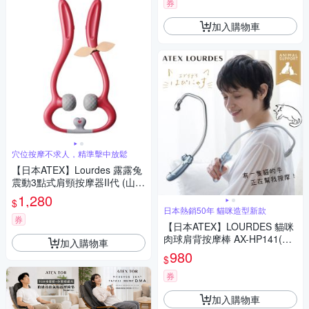
券
加入購物車
穴位按摩不求人，精準擊中放鬆
【日本ATEX】Lourdes 露露兔
震動3點式肩頸按摩器II代 (山茶
紅/北歐灰) AX-HPL109
1,280
$
日本熱銷50年 貓咪造型新款
券
【日本ATEX】LOURDES 貓咪
肉球肩背按摩棒 AX-HP141(肩
加入購物車
頸按摩器/不求人/貓掌造型)
980
$
券
加入購物車