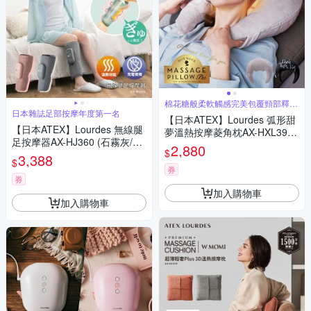
棉花糖般柔軟觸感完美包覆頸部釋放
壓力
日本雜誌足部按摩年度第一名
【日本ATEX】Lourdes 弧形甜
【日本ATEX】Lourdes 無線腿
夢溫熱按摩菱角枕AX-HXL391
足按摩器AX-HJ360 (石霧灰/野
(二色)
2,880
$
莓粉)【2入組】
3,388
$
券
券
加入購物車
加入購物車