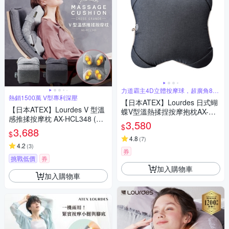
力道霸主4D立體按摩球，超廣角8手
指壓感
熱銷1500萬 V型專利深壓
【日本ATEX】Lourdes 日式蝴
【日本ATEX】Lourdes V 型溫
蝶V型溫熱揉捏按摩抱枕AX-HC
感推揉按摩枕 AX-HCL348 (亞
L288
3,580
$
麻灰/太空黑)
3,688
$
4.8
(
7
)
4.2
(
3
)
券
挑戰低價
券
加入購物車
加入購物車