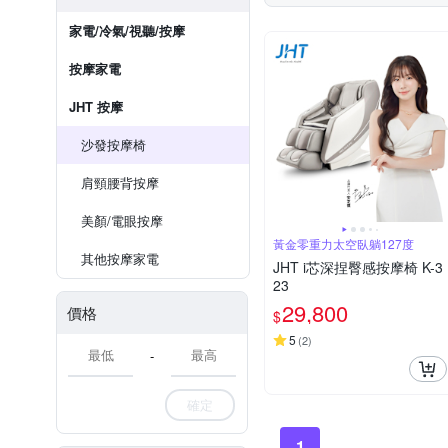
家電/冷氣/視聽/按摩
按摩家電
JHT 按摩
沙發按摩椅
肩頸腰背按摩
美顏/電眼按摩
黃金零重力太空臥躺127度
其他按摩家電
JHT i芯深捏臀感按摩椅 K-3
23
29,800
價格
$
5
(
2
)
-
確定
1