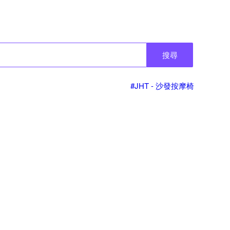
搜尋
#JHT - 沙發按摩椅