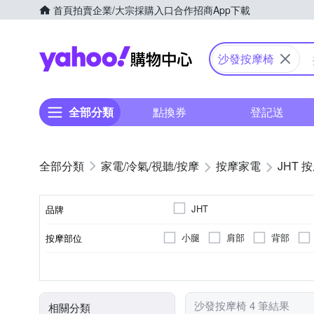
首頁
拍賣
企業/大宗採購入口
合作招商
App下載
Yahoo購物中心
沙發按摩椅
全部分類
點換券
登記送
家電/冷氣/視聽/按摩
按摩家電
JHT 
JHT
品牌
小腿
肩部
背部
按摩部位
品牌名稱
揉捏式
插電式
按摩椅
溫熱功能
無
有線遙控器
按摩方式
電源類型
類型
特殊功能
遙控器
顏色
沙發按摩椅 4 筆結果
相關分類