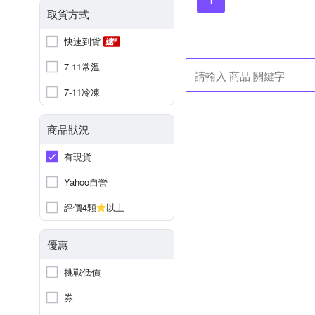
取貨方式
快速到貨
7-11常溫
7-11冷凍
商品狀況
有現貨
Yahoo自營
評價4顆
以上
優惠
挑戰低價
券