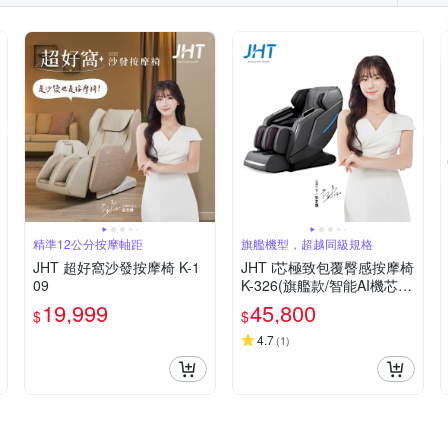
精準12公分按摩軸距
旗艦機型，超越同級規格
JHT 超好窩沙發按摩椅 K-1
JHT i芯極致包覆臀感按摩椅
09
K-326(旗艦款/智能AI機芯/
兩色可選)
19,999
45,800
$
$
4.7
(
1
)