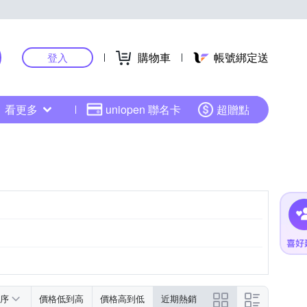
購物車
帳號綁定送
登入
看更多
uniopen 聯名卡
超贈點
序
價格低到高
價格高到低
近期熱銷