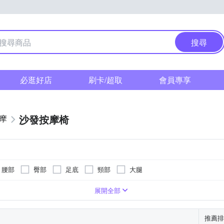
搜尋
必逛好店
刷卡/超取
會員專享
沙發按摩椅
按摩
腰部
臀部
足底
頸部
大腿
展開全部
推薦排