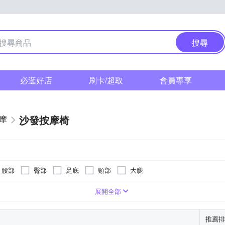
搜尋
必逛好店
刷卡/超取
會員專享
沙發按摩椅
按摩
腰部
臀部
足底
頸部
大腿
展開全部
推薦排