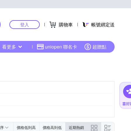
購物車
帳號綁定送
登入
看更多
uniopen 聯名卡
超贈點
序
價格低到高
價格高到低
近期熱銷