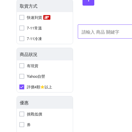
取貨方式
快速到貨
7-11常溫
7-11冷凍
商品狀況
有現貨
Yahoo自營
評價4顆
以上
優惠
挑戰低價
券