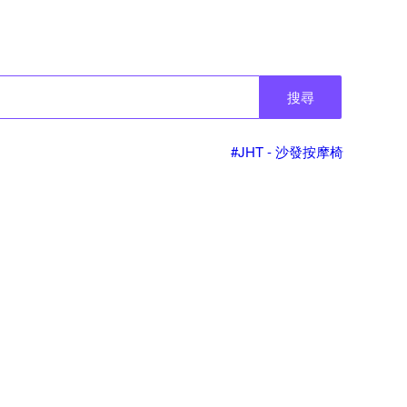
搜尋
#JHT - 沙發按摩椅