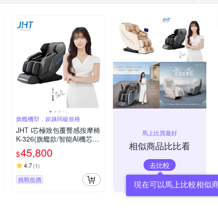
旗艦機型，超越同級規格
JHT i芯極致包覆臀感按摩椅
馬上比買最好
K-326(旗艦款/智能AI機芯/
相似商品比比看
兩色可選)
45,800
$
去比較
4.7
(
1
)
挑戰低價
現在可以馬上比較相似