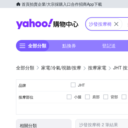
首頁
拍賣
企業/大宗採購入口
合作招商
App下載
Yahoo購物中心
沙發按摩椅
全部分類
點換券
登記送
家電/冷氣/視聽/按摩
按摩家電
JHT 
JHT
品牌
小腿
肩部
背部
按摩部位
品牌名稱
揉捏式
插電式
按摩椅
溫熱功能
有線遙控器
無
按摩方式
電源類型
顏色
類型
特殊功能
遙控器
沙發按摩椅 2 筆結果
相關分類