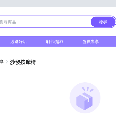
搜尋
必逛好店
刷卡/超取
會員專享
沙發按摩椅
按摩