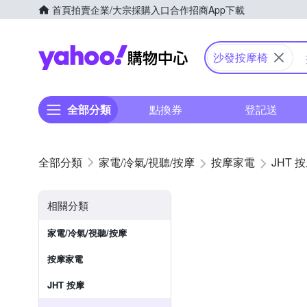
首頁
拍賣
企業/大宗採購入口
合作招商
App下載
Yahoo購物中心
沙發按摩椅
全部分類
點換券
登記送
家電/冷氣/視聽/按摩
按摩家電
JHT 
相關分類
家電/冷氣/視聽/按摩
按摩家電
JHT 按摩