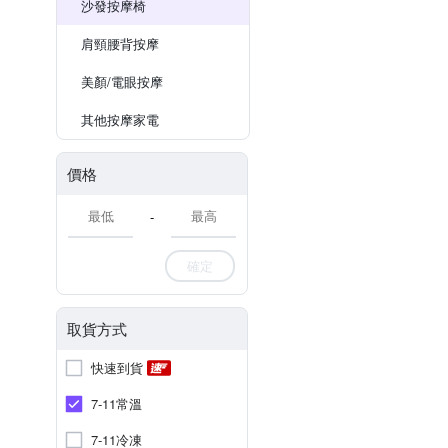
沙發按摩椅
肩頸腰背按摩
美顏/電眼按摩
其他按摩家電
價格
-
確定
取貨方式
快速到貨
7-11常溫
7-11冷凍