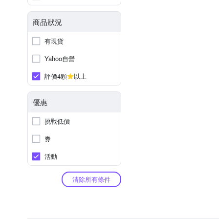
商品狀況
有現貨
Yahoo自營
評價4顆
以上
優惠
挑戰低價
券
活動
清除所有條件