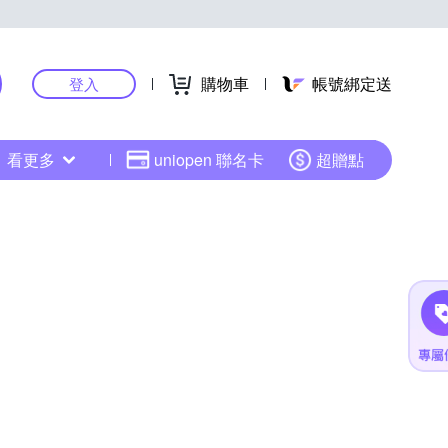
購物車
帳號綁定送
登入
看更多
uniopen 聯名卡
超贈點