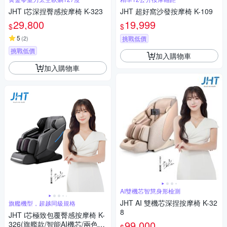
JHT i芯深捏臀感按摩椅 K-323
JHT 超好窩沙發按摩椅 K-109
29,800
19,999
$
$
5
(
2
)
挑戰低價
挑戰低價
加入購物車
加入購物車
AI雙機芯智慧身形檢測
JHT AI 雙機芯深捏按摩椅 K-32
旗艦機型，超越同級規格
8
JHT i芯極致包覆臀感按摩椅 K-
99,000
326(旗艦款/智能AI機芯/兩色可