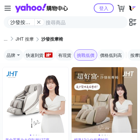
Yahoo購物中心
登入
沙發按摩
椅
JHT 按摩
沙發按摩椅
品牌
快速到貨
有現貨
挑戰低價
價格低到高
按摩
黃金零重力太空臥躺127度
精準12公分按摩軸距