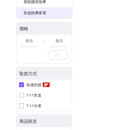
肩頸腰背按摩
其他按摩家電
價格
-
確定
取貨方式
快速到貨
7-11常溫
7-11冷凍
商品狀況