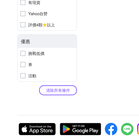
有現貨
Yahoo自營
評價4顆
以上
優惠
挑戰低價
券
活動
清除所有條件