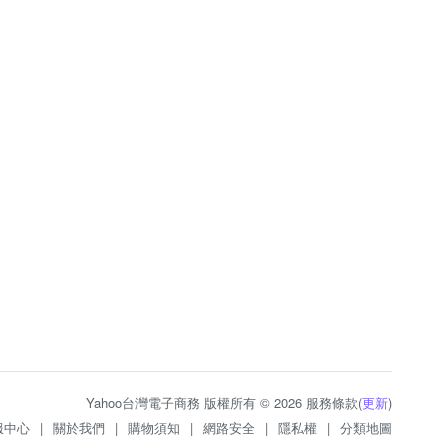
Yahoo台灣電子商務 版權所有 © 2026 服務條款(
更新
)
服中心
|
關於我們
|
購物須知
|
網路安全
|
隱私權
|
分類地圖