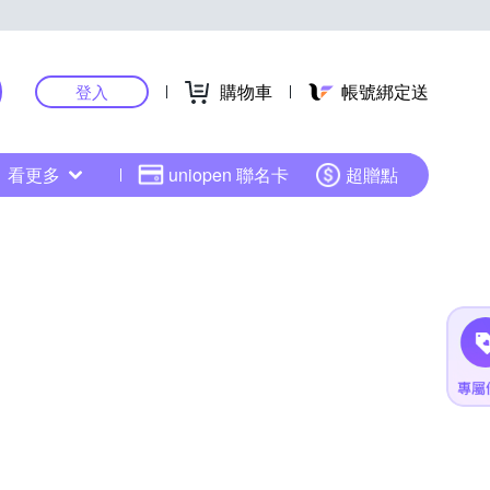
購物車
帳號綁定送
登入
看更多
uniopen 聯名卡
超贈點