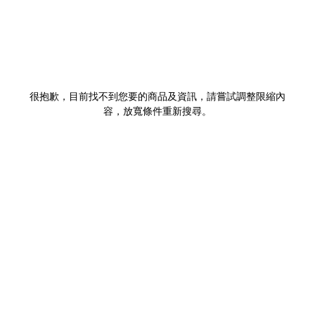
很抱歉，目前找不到您要的商品及資訊，請嘗試調整限縮內
容，放寬條件重新搜尋。