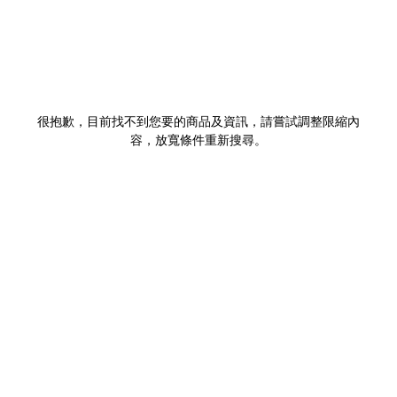
很抱歉，目前找不到您要的商品及資訊，請嘗試調整限縮內
容，放寬條件重新搜尋。