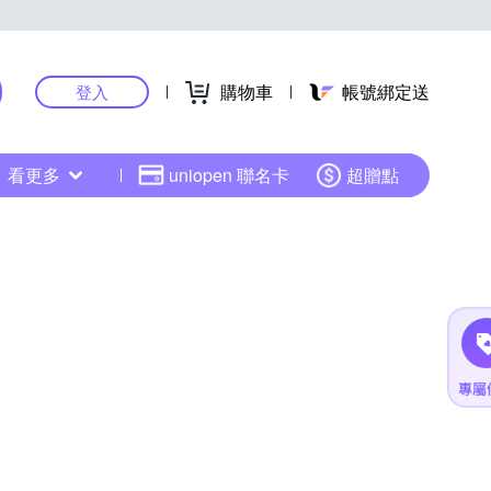
購物車
帳號綁定送
登入
看更多
uniopen 聯名卡
超贈點