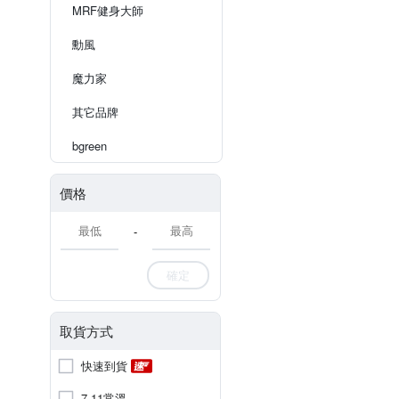
MRF健身大師
勳風
魔力家
其它品牌
bgreen
價格
-
確定
取貨方式
快速到貨
7-11常溫