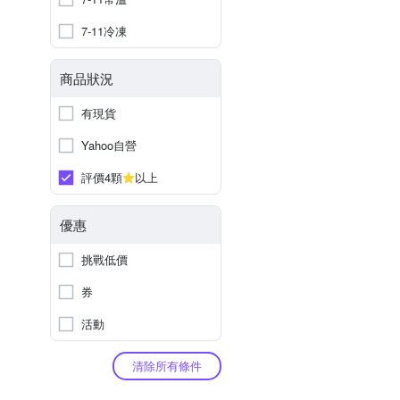
7-11冷凍
商品狀況
有現貨
Yahoo自營
評價4顆
以上
優惠
挑戰低價
券
活動
清除所有條件