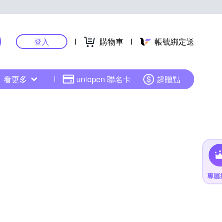
購物車
帳號綁定送
登入
看更多
uniopen 聯名卡
超贈點