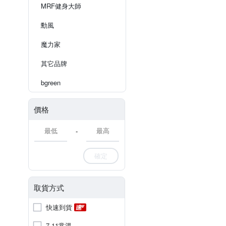
MRF健身大師
勳風
魔力家
其它品牌
bgreen
價格
-
確定
取貨方式
快速到貨
7-11常溫