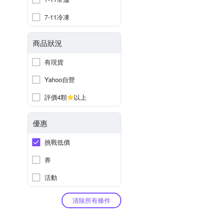
7-11冷凍
商品狀況
有現貨
Yahoo自營
評價4顆
以上
優惠
挑戰低價
券
活動
清除所有條件