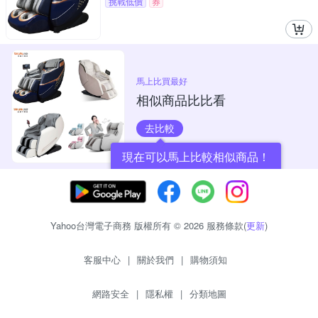
挑戰低價
券
馬上比買最好
相似商品比比看
去比較
現在可以馬上比較相似商品！
Yahoo台灣電子商務 版權所有 © 2026 服務條款(
更新
)
客服中心
|
關於我們
|
購物須知
網路安全
|
隱私權
|
分類地圖