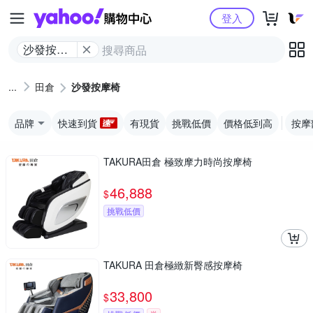
Yahoo購物中心
登入
沙發按摩
椅
田倉
沙發按摩椅
品牌
快速到貨
有現貨
挑戰低價
價格低到高
按摩
TAKURA田倉 極致摩力時尚按摩椅
46,888
$
挑戰低價
TAKURA 田倉極緻新臀感按摩椅
33,800
$