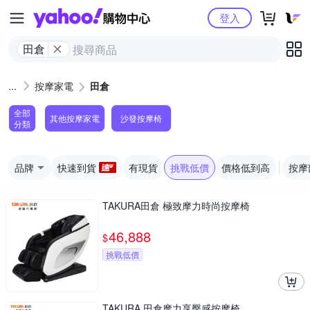
Yahoo購物中心
登入
田倉
按摩家電
田倉
全部
其他按摩家電
沙發按摩椅
分類
品牌
快速到貨
有現貨
挑戰低價
價格低到高
按摩
TAKURA田倉 極致摩力時尚按摩椅
46,888
$
挑戰低價
TAKURA 田倉摩力享臀感按摩椅