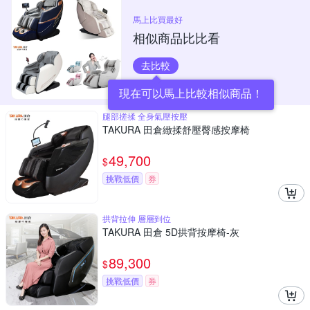
馬上比買最好
相似商品比比看
去比較
現在可以馬上比較相似商品！
腿部搓揉 全身氣壓按壓
TAKURA 田倉緻揉舒壓臀感按摩椅
49,700
$
挑戰低價
券
拱背拉伸 層層到位
TAKURA 田倉 5D拱背按摩椅-灰
89,300
$
挑戰低價
券