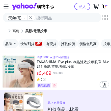
Yahoo購物中心
登入
美顏/電眼
按摩
高島
美顏/電眼按摩
品牌
快速到貨
有現貨
挑戰低價
價格低到高
按摩
消費3000★送3%超贈點
TAKASHIMA iEye plus 冷熱雙效按摩眼罩 M-2
211 高島/震動/熱敷/冷敷
3,409
$
$
3,588
5
(
1
)
挑戰低價
券
馬上比買最好
相似商品比比看