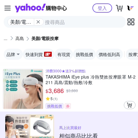
Yahoo購物中心
登入
美顏/電眼
按摩
高島
美顏/電眼按摩
品牌
快速到貨
有現貨
挑戰低價
價格低到高
按摩
消費3000★送3%超贈點
TAKASHIMA iEye plus 冷熱雙效按摩眼罩 M-2
211 高島/震動/熱敷/冷敷
3,686
$
$
3,880
5
(
1
)
挑戰低價
券
馬上比買最好
相似商品比比看