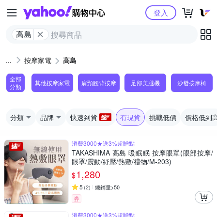
Yahoo購物中心
登入
高島
按摩家電
高島
全部
其他按摩家電
肩頸腰背按摩
足部美腿機
沙發按摩椅
分類
分類
品牌
快速到貨
有現貨
挑戰低價
價格低到
消費3000★送3%超贈點
TAKASHIMA 高島 暖眠眠 按摩眼罩(眼部按摩/
眼罩/震動/紓壓/熱敷/禮物/M-203)
1,280
$
5
(
2
)
總銷量>50
券
消費3000★送3%超贈點