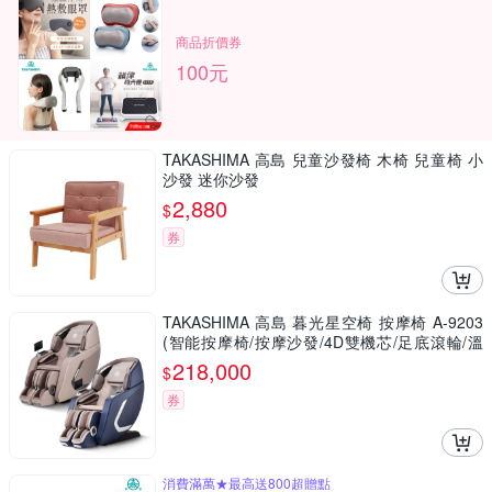
商品折價券
100元
TAKASHIMA 高島 兒童沙發椅 木椅 兒童椅 小
沙發 迷你沙發
2,880
$
券
TAKASHIMA 高島 暮光星空椅 按摩椅 A-9203
(智能按摩椅/按摩沙發/4D雙機芯/足底滾輪/溫
熱/父親節禮物)
218,000
$
券
消費滿萬★最高送800超贈點