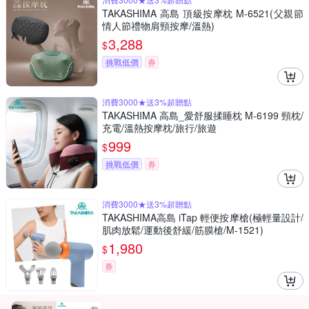
TAKASHIMA 高島 頂級按摩枕 M-6521(父親節
情人節禮物肩頸按摩/溫熱)
3,288
$
挑戰低價
券
消費3000★送3%超贈點
TAKASHIMA 高島_愛舒服揉睡枕 M-6199 頸枕/
充電/溫熱按摩枕/旅行/旅遊
999
$
挑戰低價
券
消費3000★送3%超贈點
TAKASHIMA高島 iTap 輕便按摩槍(極輕量設計/
肌肉放鬆/運動後舒緩/筋膜槍/M-1521)
1,980
$
券