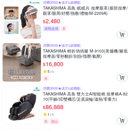
消費3000★送3%超贈點
TAKASHIMA 高島 眠眠兵 按摩眼罩(眼部按摩/
眼罩/眼周/紓壓/熱敷/禮物/M-2209A)
2,480
$
挑戰低價
券
消費3000★送3%超贈點
TAKASHIMA 輕折俏俏腿 M-9103(美腿機/腳底
按摩器/零秒翻折/刮痧/指壓/氣壓)
16,800
$
5
(
1
)
券
消費3000★送3%超贈點
TAKASHIMA 高島 雙力士AI智能椅 按摩椅A-82
10(平躺/3D雙機芯/足底滾輪/溫熱/零重力)
86,888
$
1
(
1
)
券
贈品