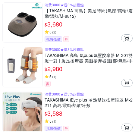
消費3000★送3%超贈點
【TAKASHIMA 高島】美足時間(氣壓/滾輪/震
動/溫熱/M-8812)
3,680
$
5
(
2
)
挑戰低價
券
消費3000★送3%超贈點
TAKASHIMA 高島 氣pupu氣壓按摩器 M-301雙
腿一對 | 腿足按摩器 美腿按摩器(腿部/氣壓/手
部按摩)
2,980
$
5
(
1
)
券
消費3000★送3%超贈點
TAKASHIMA iEye plus 冷熱雙效按摩眼罩 M-2
211 高島/震動/熱敷/冷敷
3,588
$
5
(
1
)
挑戰低價
券