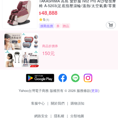
TAKASHIMA 高島 愛舒服 iVoz Pro AI沙發按摩
椅 A-5203(足底指壓滾輪/溫熱/太空氣囊/零重
力)
48,888
$
5
(
1
)
挑戰低價
券
贈品
商品折價券
150元
Yahoo台灣電子商務 版權所有 © 2026 服務條款(
更新
)
客服中心
|
關於我們
|
購物須知
網路安全
|
隱私權
|
分類地圖