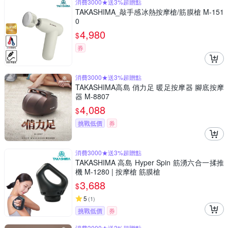
消費3000★送3%超贈點
TAKASHIMA_敲手感冰熱按摩槍/筋膜槍 M-151
0
4,980
$
券
消費3000★送3%超贈點
TAKASHIMA高島 俏力足 暖足按摩器 腳底按摩
器 M-8807
4,088
$
挑戰低價
券
消費3000★送3%超贈點
TAKASHIMA 高島 Hyper Spin 筋湧六合一揉推
機 M-1280 | 按摩槍 筋膜槍
3,688
$
5
(
1
)
挑戰低價
券
消費3000★送3%超贈點