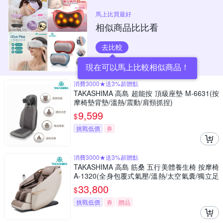
馬上比買最好
相似商品比比看
去比較
現在可以馬上比較相似商品！
消費3000★送3%超贈點
TAKASHIMA 高島 超能按 頂級座墊 M-6631(按
摩椅墊背墊/溫熱/震動/肩頸抓捏)
9,599
$
挑戰低價
券
消費3000★送3%超贈點
TAKASHIMA 高島 筋桑 五行美體養生椅 按摩椅
A-1320(全身包覆式氣壓/溫熱/太空氣囊/獨立足
部SPA/肩頸)
33,800
$
挑戰低價
券
贈品