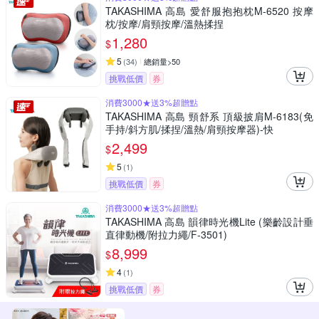
TAKASHIMA 高島 愛舒服抱抱枕M-6520 按摩
枕/按摩/肩頸按摩/溫熱揉捏
1,280
$
5
(
34
)
總銷量>50
挑戰低價
券
消費3000★送3%超贈點
TAKASHIMA 高島 頸舒系 頂級披肩M-6183(免
手持/斜方肌/揉捏/溫熱/肩頸按摩器)-快
2,499
$
5
(
1
)
挑戰低價
券
消費3000★送3%超贈點
TAKASHIMA 高島 韻律時光機Lite (樂齡設計垂
直律動機/附拉力繩/F-3501)
8,999
$
4
(
1
)
挑戰低價
券