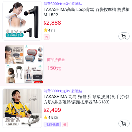
消費3000★送3%超贈點
TAKASHIMA高島 Loop背鬆 百變按摩槍 筋膜槍
M-1522
2,888
$
4
(
1
)
券
商品折價券
150元
消費3000★送3%超贈點
TAKASHIMA 高島 頸舒系 頂級披肩(免手持/斜
方肌/揉捏/溫熱/肩頸按摩器/M-6183)
2,499
$
4.5
(
3
)
挑戰低價
券