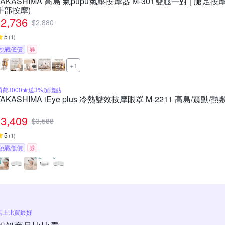
TAKASHIMA 高島 氣pupu氣壓按摩器 M-301雙腿一對 | 腿足
手部按摩)
2,736
$
2,880
5
(
1
)
挑戰低價
券
+1
消費3000★送3%超贈點
TAKASHIMA iEye plus 冷熱雙效按摩眼罩 M-2211 高島/震動/熱
3,409
$
3,588
5
(
1
)
挑戰低價
券
馬上比買最好