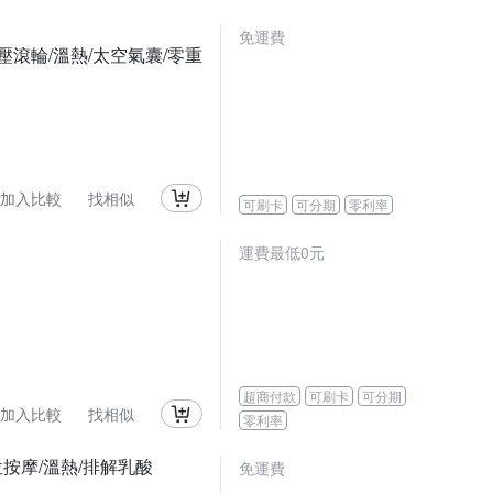
免運費
足底指壓滾輪/溫熱/太空氣囊/零重
加入比較
找相似
可刷卡
可分期
零利率
運費最低0元
超商付款
可刷卡
可分期
加入比較
找相似
零利率
穴位按摩/溫熱/排解乳酸
免運費