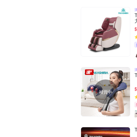
$
$
補貨中