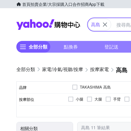
首頁
拍賣
企業/大宗採購入口
合作招商
App下載
Yahoo購物中心
高島
全部分類
點換券
登記送
高島
家電/冷氣/視聽/按摩
按摩家電
TAKASHIMA 高島
品牌
小腿
大腿
手臂
按摩部位
品牌名稱
插電式
溫熱功能
無
滾輪式
腳底按摩機
無線遙控器
充電式
揉捏式
音樂播放
肩頸按摩機
有線
震動
電源類型
特殊功能
遙控器
顏色
按摩方式
類型
高島 11 筆結果
相關分類