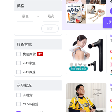
價格
-
現
確定
取貨方式
$
快速到貨
7-11常溫
7-11冷凍
商品狀況
有現貨
$
Yahoo自營