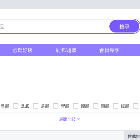
搜尋
必逛好店
刷卡/超取
會員專享
臀部
足底
肩部
背部
腰部
頸部
腹部
遙控器
式
抖抖機/搖擺機
氣壓式
指壓式
美腿機
眼部按摩機
按摩椅
展開全部
推薦排