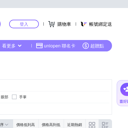
購物車
帳號綁定送
登入
看更多
uniopen 聯名卡
超贈點
眼部
手掌
序
價格低到高
價格高到低
近期熱銷