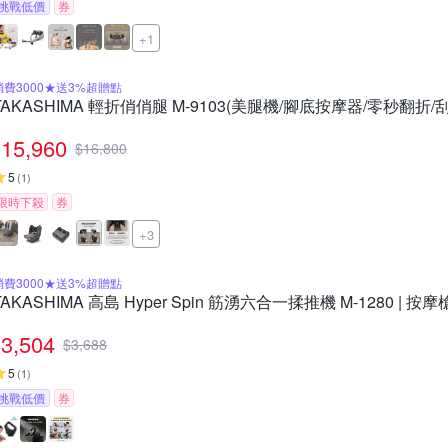
挑戰低價
券
+1
消費3000★送3%超贈點
TAKASHIMA 輕折俏俏腿 M-9103(美腿機/腳底按摩器/零秒翻折/
15,960
$
16,800
5
(
1
)
限時下殺
券
+3
消費3000★送3%超贈點
TAKASHIMA 高島 Hyper Spin 筋湧六合一揉推機 M-1280 | 按
3,504
$
3,688
5
(
1
)
挑戰低價
券