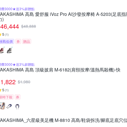
消費3000★送3%超贈點
TAKASHIMA 高島 愛舒服 iVoz Pro AI沙發按摩椅 A-5203(
力)
46,444
$
48,888
5
(
1
)
挑戰低價
券
贈品
消費3000★送3%超贈點
TAKASHIMA 高島 頂級披肩 M-6182(肩頸按摩/溫熱馬殺機)-快
1,822
$
1,980
5
(
1
)
限時下殺
券
TAKASHIMA_六星級美足機 M-8810 高島/鞋袋拆洗/腳底足底