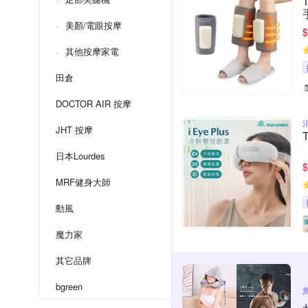
美顏/電眼按摩
$
其他按摩家電
田倉
DOCTOR AIR 按摩
JHT 按摩
日本Lourdes
$
MRF健身大師
勳風
魔力家
其它品牌
bgreen