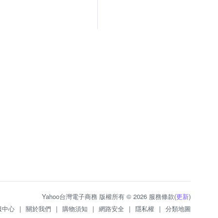
Yahoo台灣電子商務 版權所有 © 2026 服務條款(
更新
)
服中心
|
關於我們
|
購物須知
|
網路安全
|
隱私權
|
分類地圖