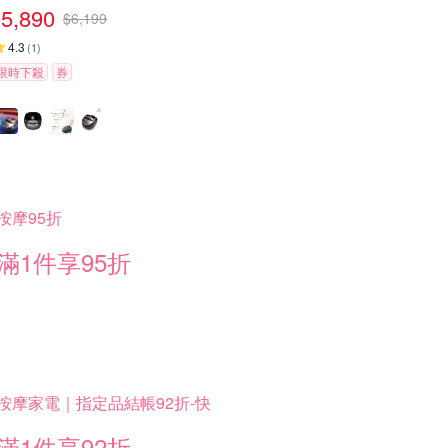
5,890
$
6,199
4.3
(
1
)
限時下殺
券
按摩95折
滿1件享95折
按摩家電｜指定品結帳92折-快
滿1件享92折