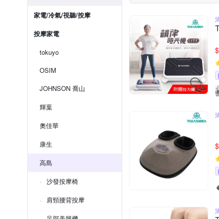
家電/冷氣/視聽/按摩
按摩家電
$
tokuyo
OSIM
JOHNSON 喬山
輝葉
奧佳華
康生
$
高島
沙發按摩椅
肩頸腰背按摩
足部美腿機