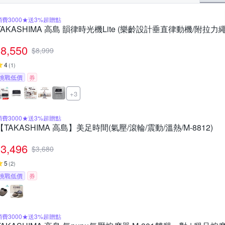
消費3000★送3%超贈點
TAKASHIMA 高島 韻律時光機Lite (樂齡設計垂直律動機/附拉力繩/F
8,550
$
8,999
4
(
1
)
挑戰低價
券
+3
消費3000★送3%超贈點
【TAKASHIMA 高島】美足時間(氣壓/滾輪/震動/溫熱/M-8812)
3,496
$
3,680
5
(
2
)
挑戰低價
券
消費3000★送3%超贈點