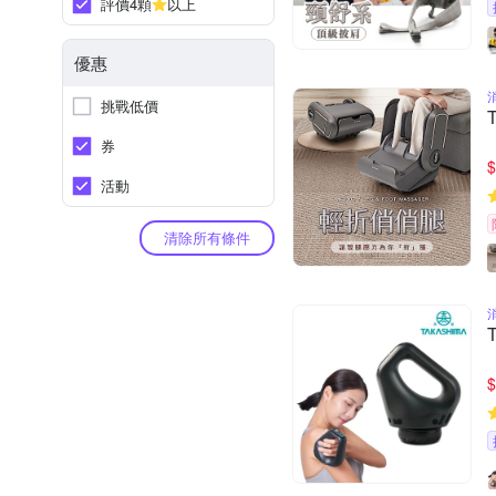
評價4顆
以上
優惠
挑戰低價
券
$
活動
清除所有條件
$