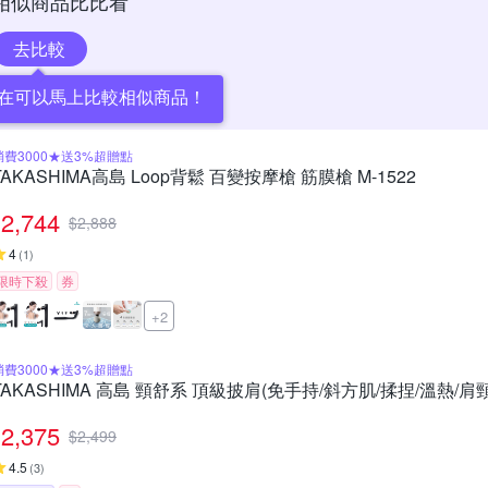
相似商品比比看
去比較
在可以馬上比較相似商品！
消費3000★送3%超贈點
TAKASHIMA高島 Loop背鬆 百變按摩槍 筋膜槍 M-1522
2,744
$
2,888
4
(
1
)
限時下殺
券
+2
消費3000★送3%超贈點
TAKASHIMA 高島 頸舒系 頂級披肩(免手持/斜方肌/揉捏/溫熱/肩頸按
2,375
$
2,499
4.5
(
3
)