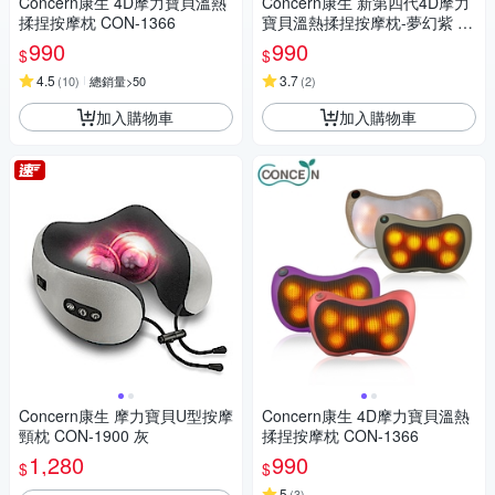
Concern康生 4D摩力寶貝溫熱
Concern康生 新第四代4D摩力
揉捏按摩枕 CON-1366
寶貝溫熱揉捏按摩枕-夢幻紫 C
ON-1288
990
990
$
$
4.5
3.7
(
10
)
總銷量>50
(
2
)
加入購物車
加入購物車
Concern康生 摩力寶貝U型按摩
Concern康生 4D摩力寶貝溫熱
頸枕 CON-1900 灰
揉捏按摩枕 CON-1366
1,280
990
$
$
5
(
3
)