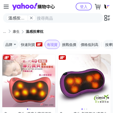
Yahoo購物中心
登入
溫感按摩
枕
康生
溫感按摩枕
品牌
快速到貨
有現貨
挑戰低價
價格低到高
按摩