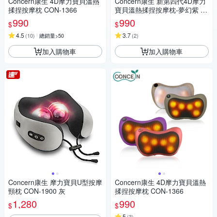
Concern康生 4D摩力寶貝溫熱
Concern康生 新第四代4D摩力
揉捏按摩枕 CON-1366
寶貝溫熱揉捏按摩枕-夢幻紫 C
ON-1288
990
990
$
$
4.5
3.7
(
10
)
總銷量>50
(
2
)
加入購物車
加入購物車
Concern康生 摩力寶貝U型按摩
Concern康生 4D摩力寶貝溫熱
頸枕 CON-1900 灰
揉捏按摩枕 CON-1366
1,280
990
$
$
5
(
3
)