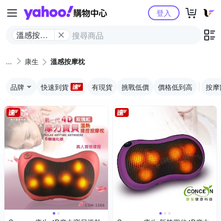
Yahoo購物中心
登入
溫感按摩
枕
康生
溫感按摩枕
品牌
快速到貨
有現貨
挑戰低價
價格低到高
按摩