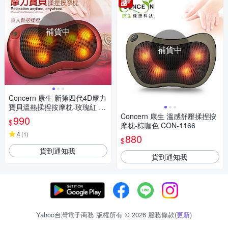
補貨中
補貨中
Concern 康生 新第四代4D摩力
寶貝溫熱揉捏按摩枕-玫瑰紅 C
ON-1288
Concern 康生 溫感舒壓揉捏按
990
$
摩枕-棕咖色 CON-1166
4
(
1
)
880
$
貨到通知我
貨到通知我
Yahoo台灣電子商務 版權所有 © 2026 服務條款(
更新
)