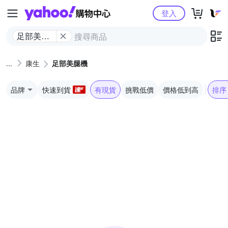
Yahoo購物中心
登入
足部美腿
機
康生
足部美腿機
品牌
快速到貨
有現貨
挑戰低價
價格低到高
排序