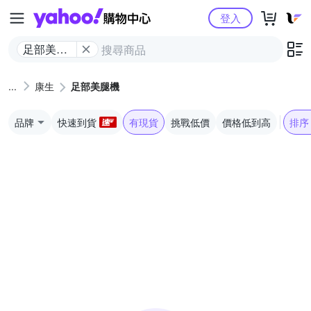
Yahoo購物中心
登入
足部美腿
機
康生
足部美腿機
品牌
快速到貨
有現貨
挑戰低價
價格低到高
排序