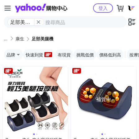
Yahoo購物中心
登入
足部美腿
機
康生
足部美腿機
品牌
快速到貨
有現貨
挑戰低價
價格低到高
按摩
補貨中