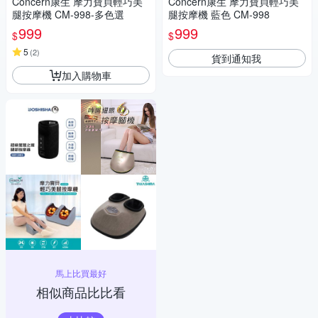
Concern康生 摩力寶貝輕巧美
Concern康生 摩力寶貝輕巧美
腿按摩機 CM-998-多色選
腿按摩機 藍色 CM-998
999
999
$
$
5
(
2
)
貨到通知我
加入購物車
馬上比買最好
相似商品比比看