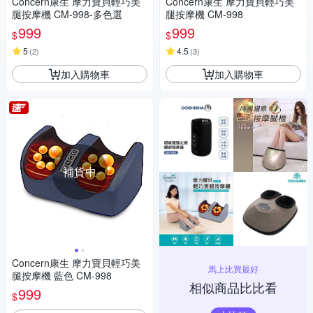
Concern康生 摩力寶貝輕巧美
Concern康生 摩力寶貝輕巧美
腿按摩機 CM-998-多色選
腿按摩機 CM-998
999
999
$
$
5
4.5
(
2
)
(
3
)
加入購物車
加入購物車
補貨中
Concern康生 摩力寶貝輕巧美
馬上比買最好
腿按摩機 藍色 CM-998
相似商品比比看
999
$