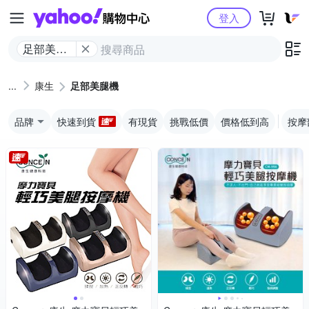
Yahoo購物中心
登入
足部美腿
機
康生
足部美腿機
品牌
快速到貨
有現貨
挑戰低價
價格低到高
按摩