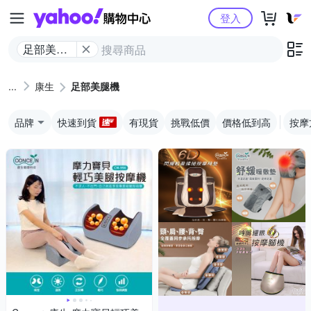
Yahoo購物中心
登入
足部美腿
機
康生
足部美腿機
品牌
快速到貨
有現貨
挑戰低價
價格低到高
按摩