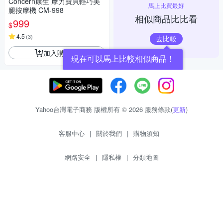
Concern康生 摩力寶貝輕巧美
馬上比買最好
腿按摩機 CM-998
相似商品比比看
999
$
4.5
(
3
)
去比較
加入購物車
現在可以馬上比較相似商品！
Yahoo台灣電子商務 版權所有 © 2026 服務條款(
更新
)
客服中心
|
關於我們
|
購物須知
網路安全
|
隱私權
|
分類地圖