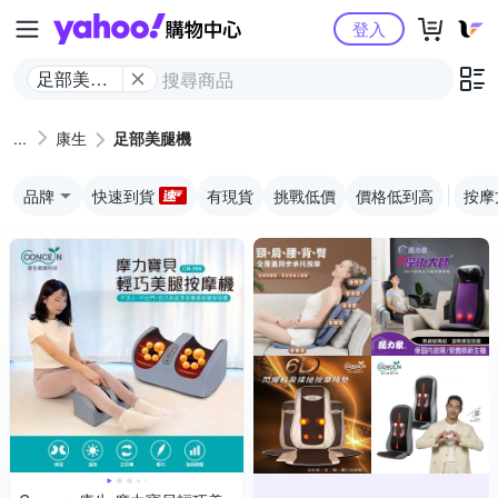
Yahoo購物中心
登入
足部美腿
機
康生
足部美腿機
品牌
快速到貨
有現貨
挑戰低價
價格低到高
按摩