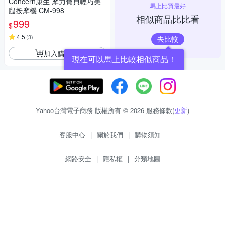
Concern康生 摩力寶貝輕巧美
馬上比買最好
腿按摩機 CM-998
相似商品比比看
999
$
4.5
(
3
)
去比較
加入購物車
現在可以馬上比較相似商品！
Yahoo台灣電子商務 版權所有 © 2026 服務條款(
更新
)
客服中心
|
關於我們
|
購物須知
網路安全
|
隱私權
|
分類地圖