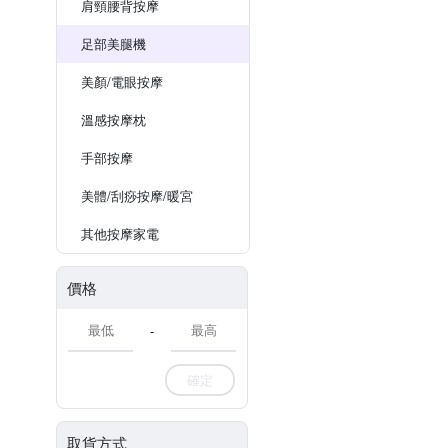
肩頸腰背按摩
足部美腿機
美顏/電眼按摩
溫感按摩枕
手部按摩
美體/刮痧按摩/暖宮
其他按摩家電
價格
-
確定
取貨方式