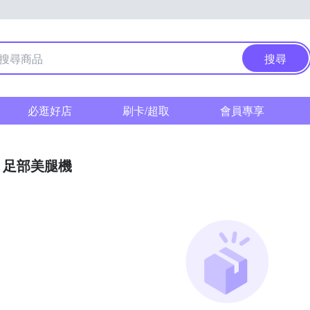
搜尋
必逛好店
刷卡/超取
會員專享
足部美腿機