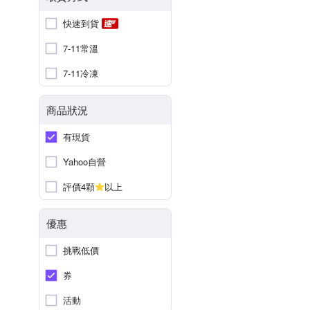
快速到貨
7-11常溫
7-11冷凍
商品狀況
有現貨
Yahoo自營
評價4顆
以上
優惠
挑戰低價
券
活動