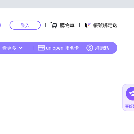
購物車
帳號綁定送
登入
看更多
uniopen 聯名卡
超贈點