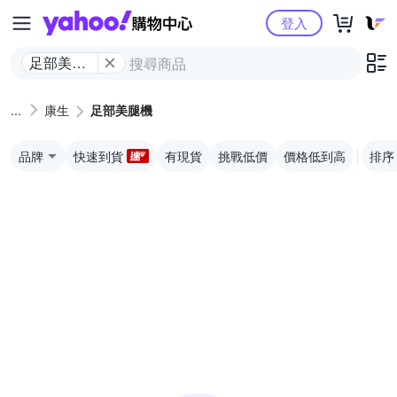
Yahoo購物中心
登入
足部美腿
機
康生
足部美腿機
品牌
快速到貨
有現貨
挑戰低價
價格低到高
排序