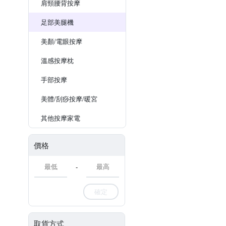
肩頸腰背按摩
足部美腿機
美顏/電眼按摩
溫感按摩枕
手部按摩
美體/刮痧按摩/暖宮
其他按摩家電
價格
-
確定
取貨方式