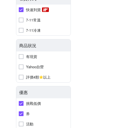
快速到貨
7-11常溫
7-11冷凍
商品狀況
有現貨
Yahoo自營
評價4顆
以上
優惠
挑戰低價
券
活動