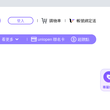
購物車
帳號綁定送
登入
看更多
uniopen 聯名卡
超贈點