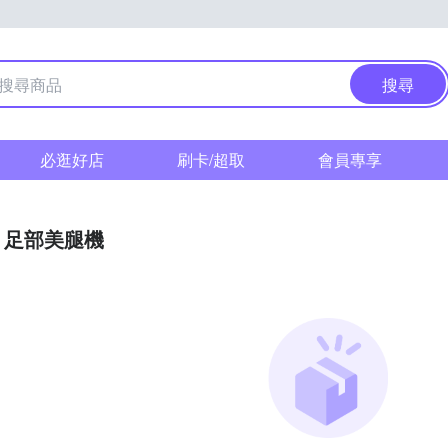
搜尋
必逛好店
刷卡/超取
會員專享
足部美腿機