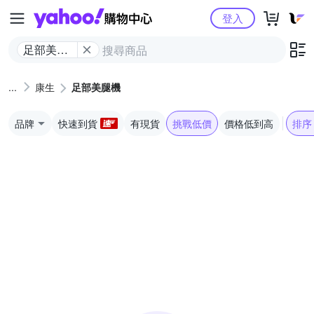
Yahoo購物中心
登入
足部美腿
機
康生
足部美腿機
品牌
快速到貨
有現貨
挑戰低價
價格低到高
排序