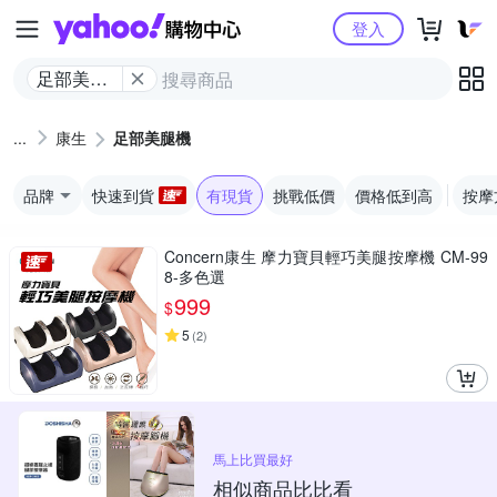
Yahoo購物中心
登入
足部美腿
機
康生
足部美腿機
品牌
快速到貨
有現貨
挑戰低價
價格低到高
按摩
Concern康生 摩力寶貝輕巧美腿按摩機 CM-99
8-多色選
999
$
5
(
2
)
馬上比買最好
相似商品比比看