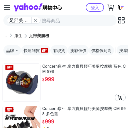
Yahoo購物中心
登入
足部美腿
機
康生
足部美腿機
品牌
快速到貨
有現貨
挑戰低價
價格低到高
按摩
Concern康生 摩力寶貝輕巧美腿按摩機 藍色 C
M-998
999
$
補貨中
Concern康生 摩力寶貝輕巧美腿按摩機 CM-99
8-多色選
999
$