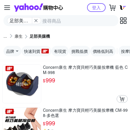
Yahoo購物中心
登入
足部美腿
機
康生
足部美腿機
品牌
快速到貨
有現貨
挑戰低價
價格低到高
按摩
Concern康生 摩力寶貝輕巧美腿按摩機 藍色 C
M-998
999
$
補貨中
Concern康生 摩力寶貝輕巧美腿按摩機 CM-99
8-多色選
999
$