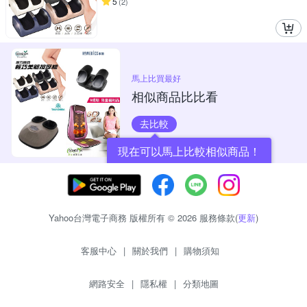
5
(
2
)
馬上比買最好
相似商品比比看
去比較
現在可以馬上比較相似商品！
Yahoo台灣電子商務 版權所有 © 2026 服務條款(
更新
)
客服中心
|
關於我們
|
購物須知
網路安全
|
隱私權
|
分類地圖