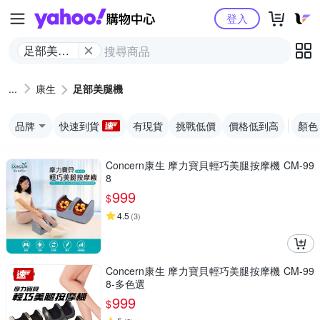
Yahoo購物中心
登入
足部美腿
機
康生
足部美腿機
品牌
快速到貨
有現貨
挑戰低價
價格低到高
顏色
Concern康生 摩力寶貝輕巧美腿按摩機 CM-99
8
999
$
4.5
(
3
)
Concern康生 摩力寶貝輕巧美腿按摩機 CM-99
8-多色選
999
$