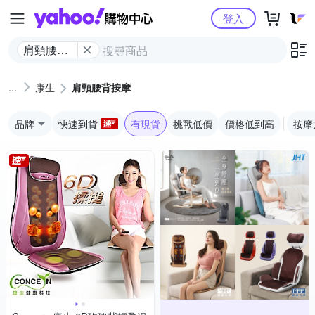
Yahoo購物中心
登入
肩頸腰背
按摩
康生
肩頸腰背按摩
品牌
快速到貨
有現貨
挑戰低價
價格低到高
按摩