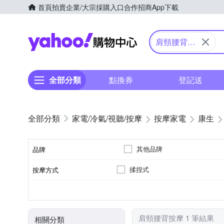
首頁
拍賣
企業/大宗採購入口
合作招商
App下載
Yahoo購物中心
肩頸腰背按
摩
全部分類
點換券
登記送
家電/冷氣/視聽/按摩
按摩家電
康生
其他品牌
品牌
揉捏式
按摩方式
品牌名稱
肩部
溫熱功能
有線遙控器
插電式
按摩椅墊
背部
腰部
按摩部位
特殊功能
遙控器
電源類型
顏色
類型
肩頸腰背按摩 1 筆結果
相關分類