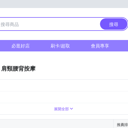
搜尋
必逛好店
刷卡/超取
會員專享
肩頸腰背按摩
臀部
展開全部
推薦排