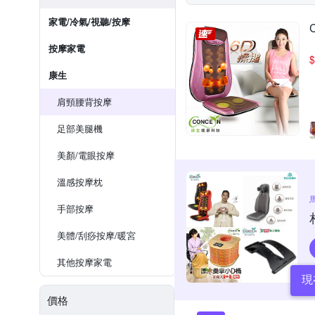
家電/冷氣/視聽/按摩
按摩家電
$
康生
肩頸腰背按摩
足部美腿機
美顏/電眼按摩
溫感按摩枕
手部按摩
美體/刮痧按摩/暖宮
其他按摩家電
現
價格