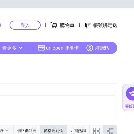
購物車
帳號綁定送
登入
看更多
uniopen 聯名卡
超贈點
序
價格低到高
價格高到低
近期熱銷