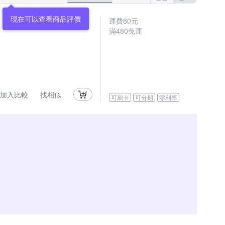
現在可以查看商品評價
運費80元
滿480免運
加入比較
找相似
可刷卡
可分期
零利率