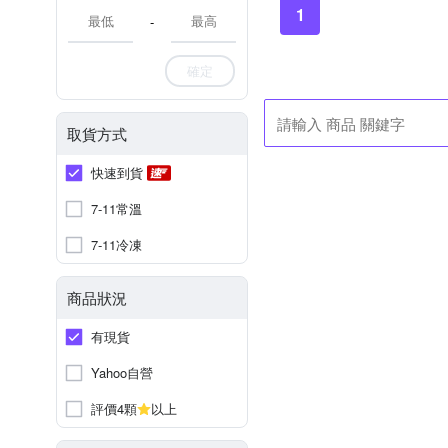
1
-
確定
取貨方式
快速到貨
7-11常溫
7-11冷凍
商品狀況
有現貨
Yahoo自營
評價4顆
以上