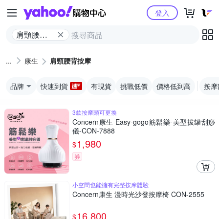
Yahoo購物中心
登入
肩頸腰背
按摩
康生
肩頸腰背按摩
品牌
快速到貨
有現貨
挑戰低價
價格低到高
按摩
3款按摩頭可更換
Concern康生 Easy-gogo筋鬆樂-美型拔罐刮痧
儀-CON-7888
1,980
$
券
小空間也能擁有完整按摩體驗
Concern康生 漫時光沙發按摩椅 CON-2555
16,800
$