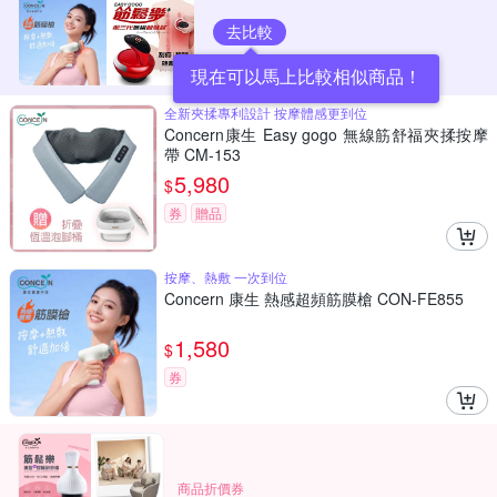
去比較
現在可以馬上比較相似商品！
全新夾揉專利設計 按摩體感更到位
Concern康生 Easy gogo 無線筋舒福夾揉按摩
帶 CM-153
5,980
$
券
贈品
按摩、熱敷 一次到位
Concern 康生 熱感超頻筋膜槍 CON-FE855
1,580
$
券
商品折價券