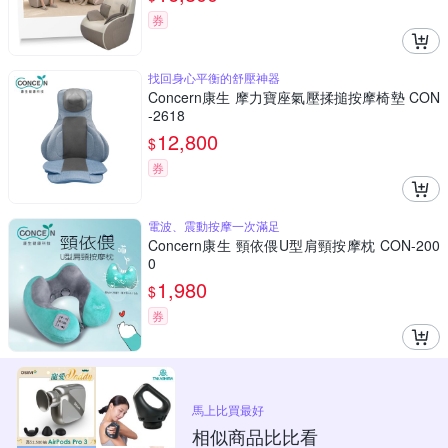
券
找回身心平衡的舒壓神器
Concern康生 摩力寶座氣壓揉搥按摩椅墊 CON
-2618
12,800
$
券
電波、震動按摩一次滿足
Concern康生 頸依偎U型肩頸按摩枕 CON-200
0
1,980
$
券
馬上比買最好
相似商品比比看