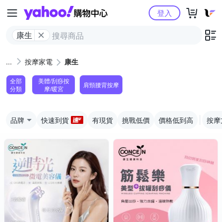
Yahoo購物中心
登入
康生
按摩家電
康生
全部
美體/刮痧按
肩頸腰背按摩
分類
摩/暖宮
品牌
快速到貨
有現貨
挑戰低價
價格低到高
按摩