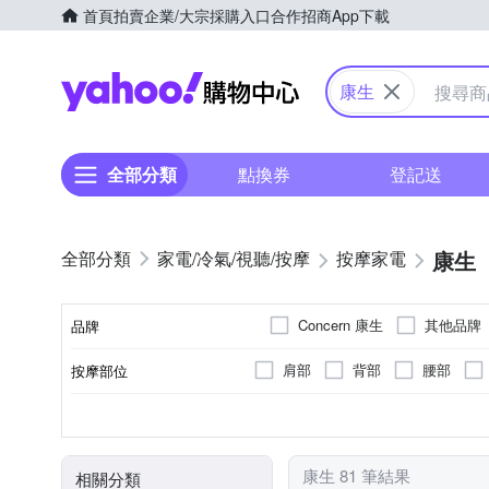
首頁
拍賣
企業/大宗採購入口
合作招商
App下載
Yahoo購物中心
康生
全部分類
點換券
登記送
康生
家電/冷氣/視聽/按摩
按摩家電
Concern 康生
其他品牌
品牌
肩部
背部
腰部
按摩部位
品牌名稱
轉動式
肩頸按摩機
充電式
無
溫熱功能
有線遙控器
無
插電式
音樂播放
按摩椅墊
揉捏式
可車充
無線
顏色
按摩方式
類型
電源類型
遙控器
特殊功能
臉部按摩機
抖抖機/搖擺機
康生 81 筆結果
相關分類