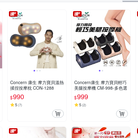
Concern 康生 摩力寶貝溫熱
Concern康生 摩力寶貝輕巧
揉捏按摩枕 CON-1288
美腿按摩機 CM-998-多色選
990
999
$
$
5
5
(
7
)
(
2
)