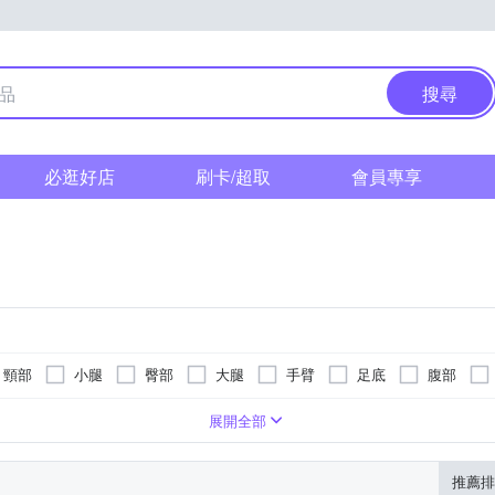
搜尋
必逛好店
刷卡/超取
會員專享
頸部
小腿
臀部
大腿
手臂
足底
腹部
( 有附車充線)
遙控器
可泡到小腿肚
手持按摩棒
震動式
指壓式
眼部按摩機
恆溫保溫功能
無
滾輪式
充插兩用
頭部按摩機
氣壓式
乾電池式
腳底按摩機
拍打式
曲線
展開全部
推薦排