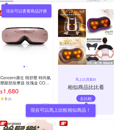
Concern康生 睛舒壓 時尚氣
馬上比買最好
壓眼部按摩器 玫瑰金 CON-
相似商品比比看
555
1,680
$
去比較
5
(
2
)