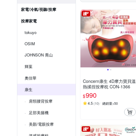
家電/冷氣/視聽/按摩
按摩家電
tokuyo
OSIM
JOHNSON 喬山
輝葉
奧佳華
Concern康生 4D摩力寶貝溫
熱揉捏按摩枕 CON-1366
康生
990
$
肩頸腰背按摩
4.5
(
10
)
總銷量>50
足部美腿機
美顏/電眼按摩
溫感按摩枕