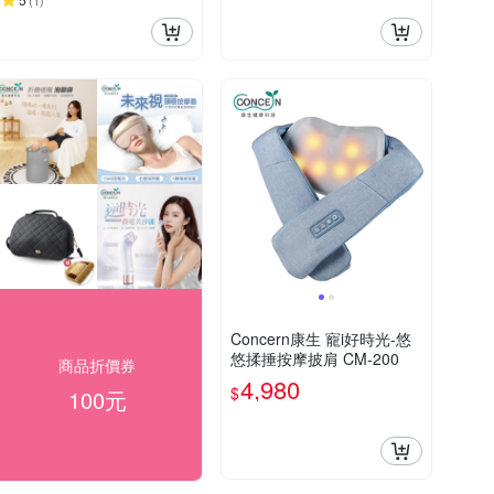
(
1
)
Concern康生 寵i好時光-悠
悠揉捶按摩披肩 CM-200
商品折價券
4,980
$
100元