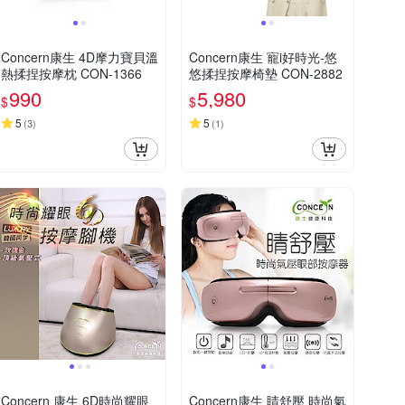
Concern康生 4D摩力寶貝溫
Concern康生 寵i好時光-悠
熱揉捏按摩枕 CON-1366
悠揉捏按摩椅墊 CON-2882
990
5,980
$
$
5
5
(
3
)
(
1
)
Concern 康生 6D時尚耀眼
Concern康生 睛舒壓 時尚氣