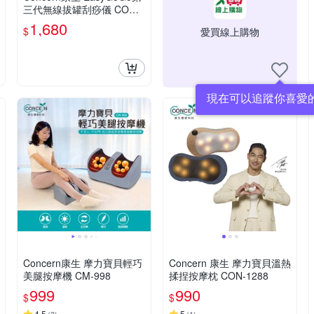
三代無線拔罐刮痧儀 CON-7
768
1,680
$
愛買線上購物
現在可以追蹤你喜愛
Concern康生 摩力寶貝輕巧
Concern 康生 摩力寶貝溫熱
美腿按摩機 CM-998
揉捏按摩枕 CON-1288
999
990
$
$
4.5
5