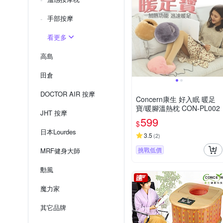
手部按摩
看更多
高島
田倉
DOCTOR AIR 按摩
Concern康生 好入眠 暖足
寶/暖腳溫熱枕 CON-PL002
JHT 按摩
599
$
日本Lourdes
3.5
(
2
)
挑戰低價
MRF健身大師
勳風
魔力家
其它品牌