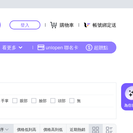
購物車
帳號綁定送
登入
看更多
uniopen 聯名卡
超贈點
手掌
眼部
臉部
頭部
無
雕塑機
美腿機
桑拿屋
按摩椅
更多
序
價格低到高
價格高到低
近期熱銷