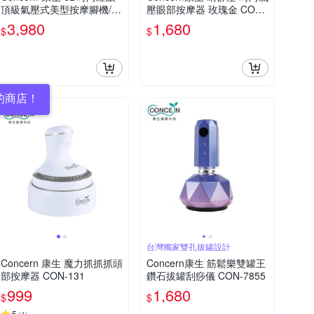
頂級氣壓式美型按摩腳機/玫
壓眼部按摩器 玫瑰金 CON-
瑰金 CM-716
555
3,980
1,680
$
$
的商店！
台灣獨家雙孔拔罐設計
Concern 康生 魔力抓抓抓頭
Concern康生 筋鬆樂雙罐王
部按摩器 CON-131
鑽石拔罐刮痧儀 CON-7855
999
1,680
$
$
5