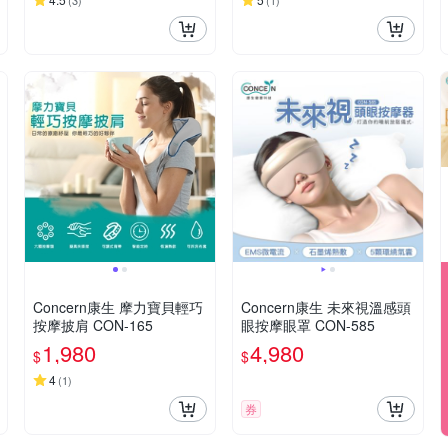
(
3
)
(
1
)
Concern康生 摩力寶貝輕巧
Concern康生 未來視溫感頭
按摩披肩 CON-165
眼按摩眼罩 CON-585
1,980
4,980
$
$
4
(
1
)
券