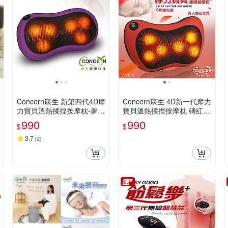
Concern康生 新第四代4D摩
Concern康生 4D新一代摩力
力寶貝溫熱揉捏按摩枕-夢幻
寶貝溫熱揉捏按摩枕 磚紅色
紫 CON-1288
CON-1366
990
990
$
$
3.7
(
2
)