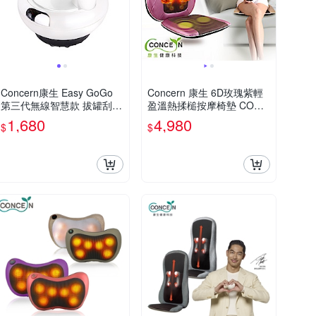
Concern康生 Easy GoGo
Concern 康生 6D玫瑰紫輕
第三代無線智慧款 拔罐刮痧
盈溫熱揉槌按摩椅墊 CON-2
儀 珍珠白
828
1,680
4,980
$
$