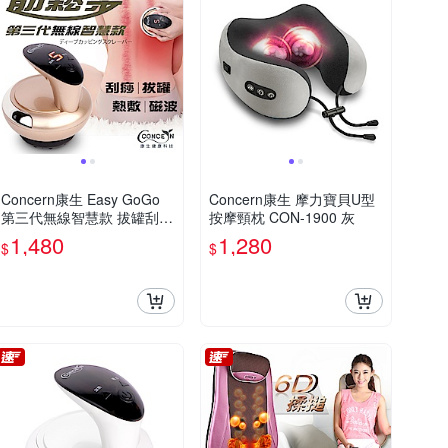
Concern康生 Easy GoGo
Concern康生 摩力寶貝U型
第三代無線智慧款 拔罐刮痧
按摩頸枕 CON-1900 灰
儀 香檳金
1,480
1,280
$
$