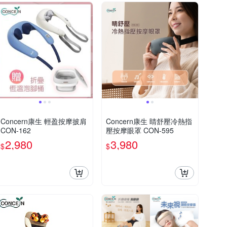
Concern康生 輕盈按摩披肩
Concern康生 睛舒壓冷熱指
CON-162
壓按摩眼罩 CON-595
2,980
3,980
$
$