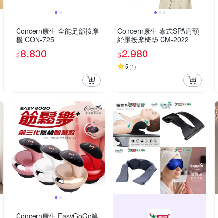
Concern康生 全能足部按摩
Concern康生 泰式SPA肩頸
機 CON-725
紓壓按摩椅墊 CM-2022
8,800
2,980
$
$
5
(
1
)
Concern康生 EasyGoGo第