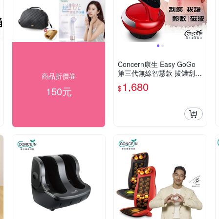
Concern康生 Easy GoGo
第三代無線智慧款 拔罐刮痧
商品折價券
儀 玫瑰紅
1,680
$
150元