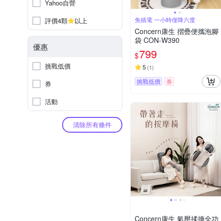
Yahoo自營
免插電 一小時僅降六度
評價4顆
以上
Concern康生 摺疊便攜泡腳
袋 CON-W390
優惠
799
$
挑戰低價
5
(
1
)
挑戰低價
券
券
活動
清除所有條件
Concern康生 氣壓揉捶全功