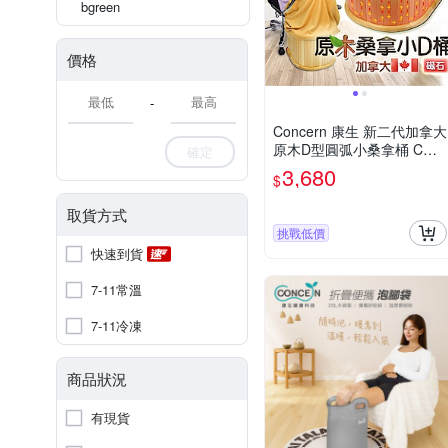
bgreen
價格
-
Concern 康生 新二代加拿大
原木D型圓弧小桑拿桶 CON
確定
-SN302 保暖推薦
3,680
$
取貨方式
挑戰低價
快速到貨
7-11常溫
7-11冷凍
商品狀況
有現貨