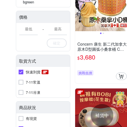
bgreen
價格
-
確定
Concern 康生 新二代加拿大
原木D型圓弧小桑拿桶 CON
-SN302 保暖推薦
3,680
$
取貨方式
快速到貨
挑戰低價
7-11常溫
7-11冷凍
商品狀況
補貨中
有現貨