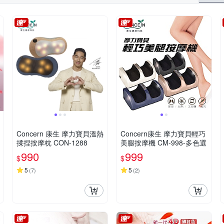
Concern 康生 摩力寶貝溫熱
Concern康生 摩力寶貝輕巧
揉捏按摩枕 CON-1288
美腿按摩機 CM-998-多色選
990
999
$
$
5
5
(
7
)
(
2
)