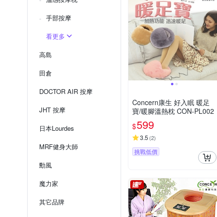
手部按摩
看更多
高島
田倉
DOCTOR AIR 按摩
Concern康生 好入眠 暖足
JHT 按摩
寶/暖腳溫熱枕 CON-PL002
599
$
日本Lourdes
3.5
(
2
)
MRF健身大師
挑戰低價
勳風
魔力家
其它品牌