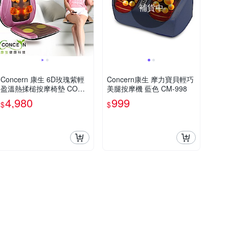
補貨中
Concern 康生 6D玫瑰紫輕
Concern康生 摩力寶貝輕巧
盈溫熱揉槌按摩椅墊 CON-2
美腿按摩機 藍色 CM-998
828
4,980
999
$
$