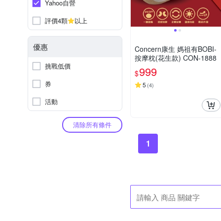
Yahoo自營
評價4顆
以上
優惠
Concern康生 媽祖有BOBI-
按摩枕(花生款) CON-1888
挑戰低價
999
$
券
5
(
4
)
活動
清除所有條件
1