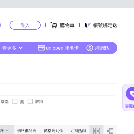
購物車
帳號綁定送
登入
看更多
uniopen 聯名卡
超贈點
腹部
無
眼部
序
價格低到高
價格高到低
近期熱銷