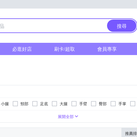
搜尋
必逛好店
刷卡/超取
會員專享
小腿
頸部
足底
大腿
手臂
臀部
手掌
( 有附車充線)
揉捏式
腳底按摩機
滾輪式
眼部按摩機
氣壓式
桑拿屋
按摩椅墊
美腿機
展開全部
推薦排