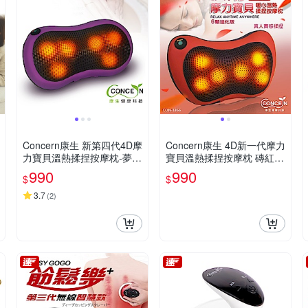
Concern康生 新第四代4D摩
Concern康生 4D新一代摩力
力寶貝溫熱揉捏按摩枕-夢幻
寶貝溫熱揉捏按摩枕 磚紅色
紫 CON-1288
CON-1366
990
990
$
$
3.7
(
2
)