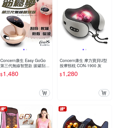
Concern康生 Easy GoGo
Concern康生 摩力寶貝U型
第三代無線智慧款 拔罐刮痧
按摩頸枕 CON-1900 灰
儀 香檳金
1,480
1,280
$
$