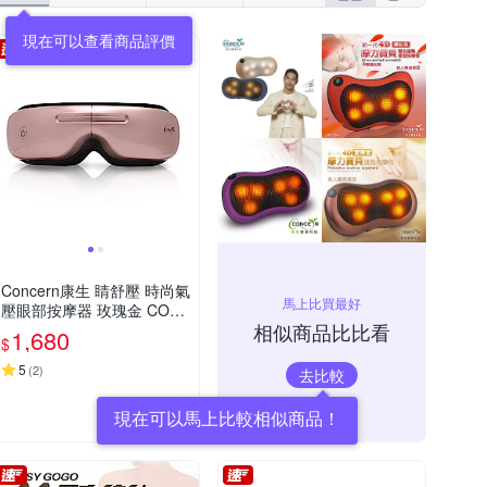
現在可以查看商品評價
Concern康生 睛舒壓 時尚氣
馬上比買最好
壓眼部按摩器 玫瑰金 CON-
相似商品比比看
555
1,680
$
5
(
2
)
去比較
現在可以馬上比較相似商品！