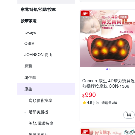
家電/冷氣/視聽/按摩
按摩家電
tokuyo
OSIM
JOHNSON 喬山
輝葉
奧佳華
Concern康生 4D摩力寶貝溫
熱揉捏按摩枕 CON-1366
康生
990
$
肩頸腰背按摩
4.5
(
10
)
總銷量>50
足部美腿機
美顏/電眼按摩
溫感按摩枕