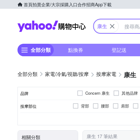
首頁
拍賣
企業/大宗採購入口
合作招商
App下載
Yahoo購物中心
康生
全部分類
點換券
登記送
康生
家電/冷氣/視聽/按摩
按摩家電
Concern 康生
其他品牌
品牌
背部
腰部
肩部
按摩部位
品牌名稱
插電式
轉動式
無
溫熱功能
肩頸按摩機
有線遙控器
充電式
指壓式
音樂播放
曲線雕塑機
可車充
無
顏色
電源類型
按摩方式
遙控器
特殊功能
類型
康生 17 筆結果
相關分類