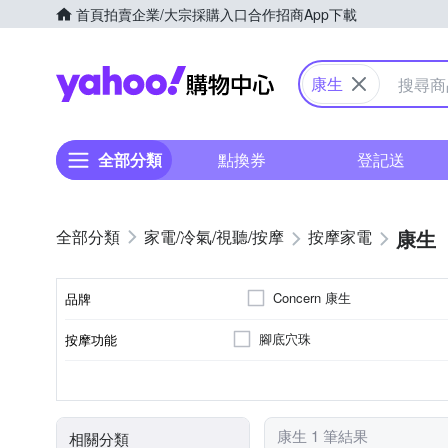
首頁
拍賣
企業/大宗採購入口
合作招商
App下載
Yahoo購物中心
康生
全部分類
點換券
登記送
康生
家電/冷氣/視聽/按摩
按摩家電
Concern 康生
品牌
腳底穴珠
按摩功能
品牌名稱
可泡到小腿肚
特殊功能
顏色
康生 1 筆結果
相關分類