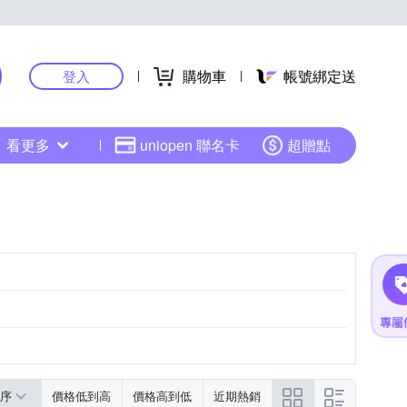
購物車
帳號綁定送
登入
看更多
uniopen 聯名卡
超贈點
序
價格低到高
價格高到低
近期熱銷