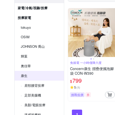
家電/冷氣/視聽/按摩
按摩家電
tokuyo
OSIM
JOHNSON 喬山
輝葉
免插電 一小時僅降六度
奧佳華
Concern康生 摺疊便攜泡腳
袋 CON-W390
康生
799
$
肩頸腰背按摩
5
(
1
)
挑戰低價
券
足部美腿機
美顏/電眼按摩
1
溫感按摩枕