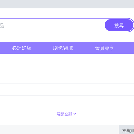
搜尋
必逛好店
刷卡/超取
會員專享
展開全部
推薦排