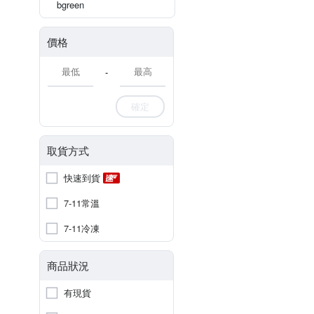
bgreen
價格
-
確定
取貨方式
快速到貨
7-11常溫
7-11冷凍
商品狀況
有現貨