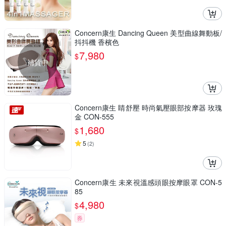
Concern康生 Dancing Queen 美型曲線舞動板/
抖抖機 香檳色
7,980
$
補貨中
Concern康生 睛舒壓 時尚氣壓眼部按摩器 玫瑰
金 CON-555
1,680
$
5
(
2
)
Concern康生 未來視溫感頭眼按摩眼罩 CON-5
85
4,980
$
券