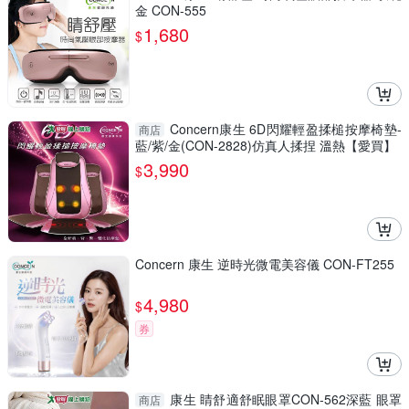
金 CON-555
1,680
$
Concern康生 6D閃耀輕盈揉槌按摩椅墊-
商店
藍/紫/金(CON-2828)仿真人揉捏 溫熱【愛買】
3,990
$
Concern 康生 逆時光微電美容儀 CON-FT255
4,980
$
券
康生 睛舒適舒眠眼罩CON-562深藍 眼罩
商店