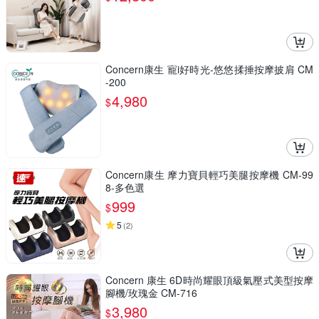
Concern康生 寵i好時光-悠悠揉捶按摩披肩 CM
-200
4,980
$
Concern康生 摩力寶貝輕巧美腿按摩機 CM-99
8-多色選
999
$
5
(
2
)
Concern 康生 6D時尚耀眼頂級氣壓式美型按摩
腳機/玫瑰金 CM-716
3,980
$