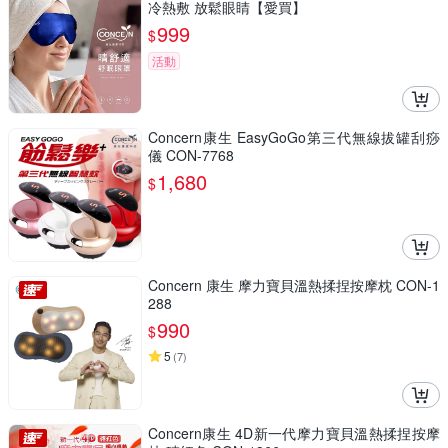
冷熱敷 放鬆眼睛【愛買】
999
$
活動
Concern康生 EasyGoGo第三代無線拔罐刮痧
儀 CON-7768
1,680
$
Concern 康生 摩力寶貝溫熱揉捏按摩枕 CON-1
288
990
$
5
(
7
)
Concern康生 4D新一代摩力寶貝溫熱揉捏按摩