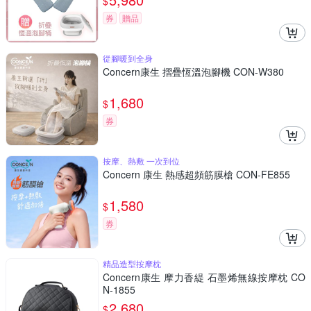
$
券
贈品
從腳暖到全身
Concern康生 摺疊恆溫泡腳機 CON-W380
1,680
$
券
按摩、熱敷 一次到位
Concern 康生 熱感超頻筋膜槍 CON-FE855
1,580
$
券
精品造型按摩枕
Concern康生 摩力香緹 石墨烯無線按摩枕 CO
N-1855
2,680
$