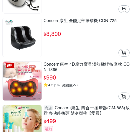
Concern康生 全能足部按摩機 CON-725
8,800
$
Concern康生 4D摩力寶貝溫熱揉捏按摩枕 CO
N-1366
990
$
4.5
(
10
)
總銷量>50
Concern康生 四合一按摩器(CM-888)放
商店
鬆 多功能接頭 隨身攜帶【愛買】
499
$
活動