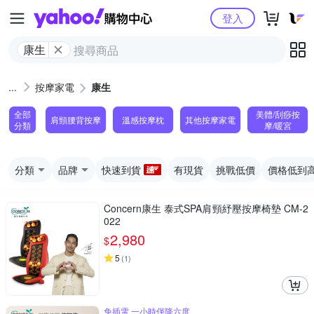
Yahoo購物中心
登入
康生
按摩家電
康生
全部
美體/刮痧按
肩頸腰背按摩
溫感按摩枕
其他按摩家電
分類
摩/暖宮
分類
品牌
快速到貨
有現貨
挑戰低價
價格低到
Concern康生 泰式SPA肩頸紓壓按摩椅墊 CM-2
022
2,980
$
5
(
1
)
免插電 一小時僅降六度