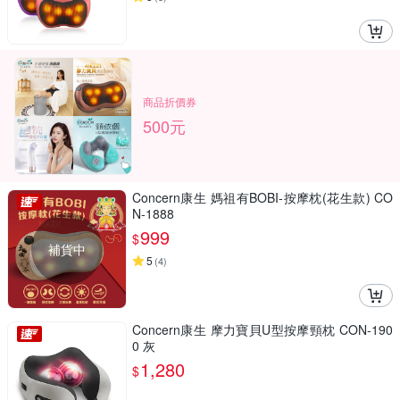
商品折價券
500元
Concern康生 媽祖有BOBI-按摩枕(花生款) CO
N-1888
999
$
補貨中
5
(
4
)
Concern康生 摩力寶貝U型按摩頸枕 CON-190
0 灰
1,280
$