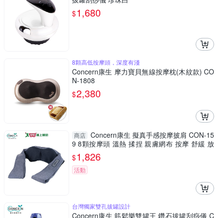
1,680
$
8顆高低按摩頭，深度有淺
Concern康生 摩力寶貝無線按摩枕(木紋款) CO
N-1808
2,380
$
Concern康生 擬真手感按摩披肩 CON-15
商店
9 8顆按摩頭 溫熱 揉捏 親膚網布 按摩 舒緩 放
鬆【愛買】
1,826
$
活動
台灣獨家雙孔拔罐設計
Concern康生 筋鬆樂雙罐王 鑽石拔罐刮痧儀 C