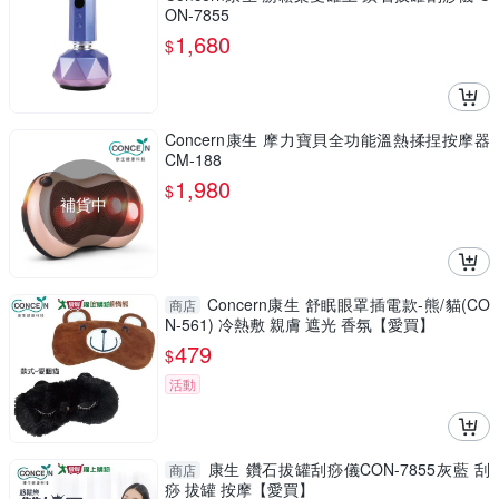
ON-7855
1,680
$
Concern康生 摩力寶貝全功能溫熱揉捏按摩器
CM-188
1,980
$
補貨中
Concern康生 舒眠眼罩插電款-熊/貓(CO
商店
N-561) 冷熱敷 親膚 遮光 香氛【愛買】
479
$
活動
康生 鑽石拔罐刮痧儀CON-7855灰藍 刮
商店
痧 拔罐 按摩【愛買】