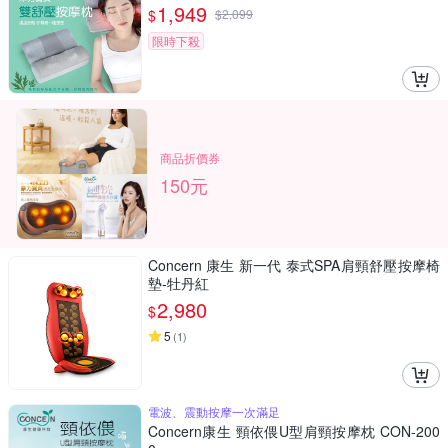
1,949
$
$
2,099
限時下殺
商品折價券
150元
Concern 康生 新一代 泰式SPA肩頸舒壓按摩椅
墊-牡丹紅
2,980
$
5
(
1
)
電波、震動按摩一次滿足
Concern康生 頸依偎U型肩頸按摩枕 CON-200