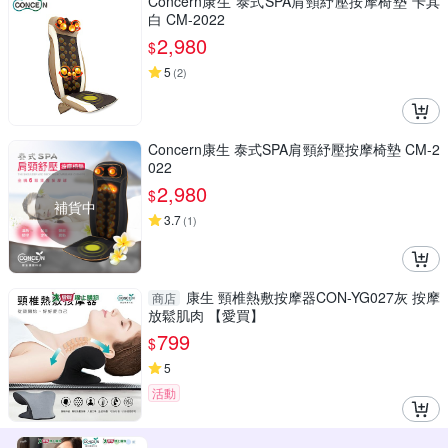
Concern康生 泰式SPA肩頸紓壓按摩椅墊 卡其
白 CM-2022
2,980
$
5
(
2
)
Concern康生 泰式SPA肩頸紓壓按摩椅墊 CM-2
022
2,980
$
補貨中
3.7
(
1
)
康生 頸椎熱敷按摩器CON-YG027灰 按摩
商店
放鬆肌肉 【愛買】
799
$
5
活動