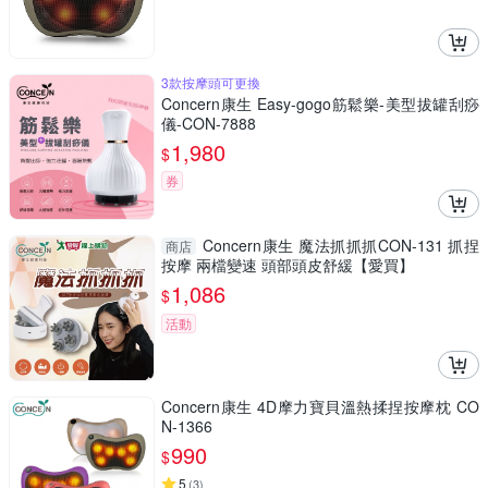
3款按摩頭可更換
Concern康生 Easy-gogo筋鬆樂-美型拔罐刮痧
儀-CON-7888
1,980
$
券
Concern康生 魔法抓抓抓CON-131 抓捏
商店
按摩 兩檔變速 頭部頭皮舒緩【愛買】
1,086
$
活動
Concern康生 4D摩力寶貝溫熱揉捏按摩枕 CO
N-1366
990
$
5
(
3
)