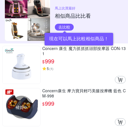
馬上比買最好
相似商品比比看
去比較
現在可以馬上比較相似商品！
Concern 康生 魔力抓抓抓頭部按摩器 CON-13
1
999
$
5
(
1
)
Concern康生 摩力寶貝輕巧美腿按摩機 藍色 C
M-998
999
$
補貨中