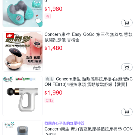
0
1,980
$
券
Concern康生 Easy GoGo 第三代無線智慧款
拔罐刮痧儀 香檳金
1,480
$
Concern康生 熱敷感壓按摩槍-白/綠/藍(C
商店
ON-FE813)4種按摩頭 震動放鬆舒緩【愛買】
1,990
$
活動
找回身心平衡的舒壓神器
Concern康生 摩力寶座氣壓揉搥按摩椅墊 CON
-2618