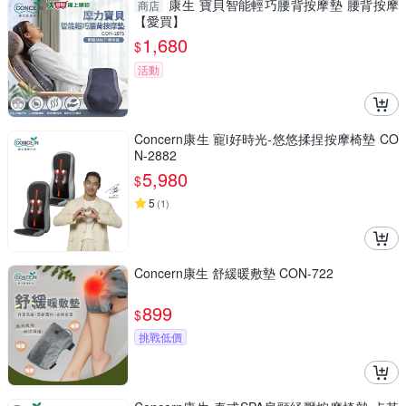
康生 寶貝智能輕巧腰背按摩墊 腰背按摩
商店
【愛買】
1,680
$
活動
Concern康生 寵i好時光-悠悠揉捏按摩椅墊 CO
N-2882
5,980
$
5
(
1
)
Concern康生 舒緩暖敷墊 CON-722
899
$
挑戰低價