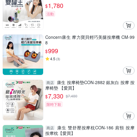
1,780
$
活動
Concern康生 摩力寶貝輕巧美腿按摩機 CM-99
8
999
$
4.5
(
3
)
康生 按摩椅墊CON-2882 銀灰白 按摩 按
商店
摩椅墊 【愛買】
7,330
$
$
7,480
限時下殺
康生 雙舒壓按摩枕CON-186 肩頸 按摩
商店
按摩枕【愛買】