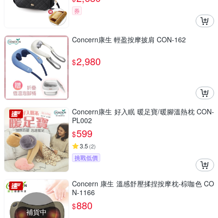
券
Concern康生 輕盈按摩披肩 CON-162
2,980
$
Concern康生 好入眠 暖足寶/暖腳溫熱枕 CON-
PL002
599
$
3.5
(
2
)
挑戰低價
Concern 康生 溫感舒壓揉捏按摩枕-棕咖色 CO
N-1166
880
$
補貨中