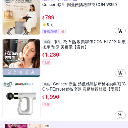
Concern康生 摺疊便攜泡腳袋 CON-W390
799
$
5
(
1
)
挑戰低價
券
康生 砭石熱敷美容儀CON-FT222 熱敷
商店
按摩 刮痧 美容儀【愛買】
1,280
$
活動
Concern康生 熱敷感壓按摩槍-白/綠/藍(C
商店
ON-FE813)4種按摩頭 震動放鬆舒緩【愛買】
1,990
$
活動