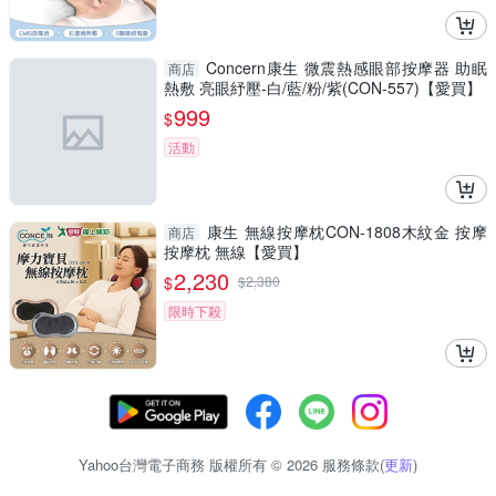
Concern康生 微震熱感眼部按摩器 助眠
商店
熱敷 亮眼紓壓-白/藍/粉/紫(CON-557)【愛買】
999
$
活動
康生 無線按摩枕CON-1808木紋金 按摩
商店
按摩枕 無線【愛買】
2,230
$
$
2,380
限時下殺
Yahoo台灣電子商務 版權所有 © 2026 服務條款(
更新
)