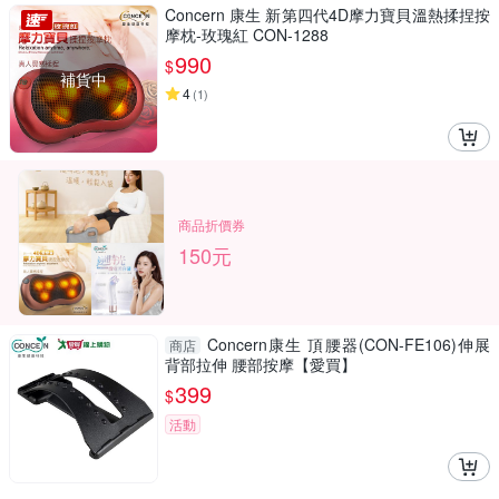
Concern 康生 新第四代4D摩力寶貝溫熱揉捏按
摩枕-玫瑰紅 CON-1288
990
$
補貨中
4
(
1
)
商品折價券
150元
Concern康生 頂腰器(CON-FE106)伸展
商店
背部拉伸 腰部按摩【愛買】
399
$
活動