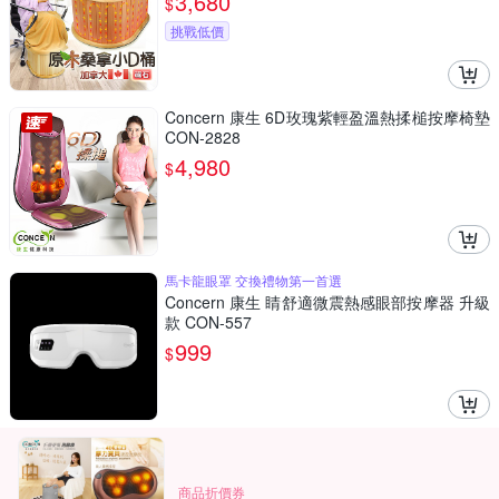
3,680
$
挑戰低價
Concern 康生 6D玫瑰紫輕盈溫熱揉槌按摩椅墊
CON-2828
4,980
$
馬卡龍眼罩 交換禮物第一首選
Concern 康生 睛舒適微震熱感眼部按摩器 升級
款 CON-557
999
$
商品折價券