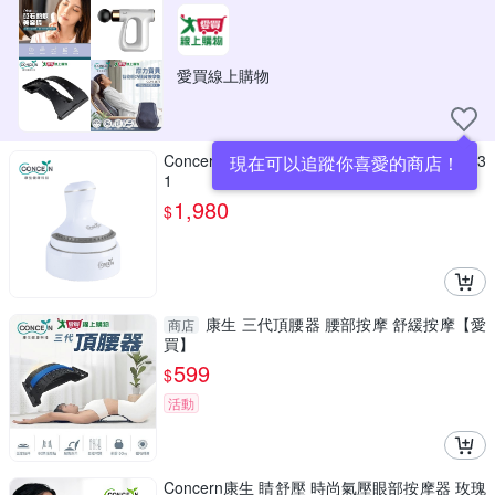
愛買線上購物
Concern 康生 魔力抓抓抓頭部按摩器 CON-13
現在可以追蹤你喜愛的商店！
1
1,980
$
康生 三代頂腰器 腰部按摩 舒緩按摩【愛
商店
買】
599
$
活動
Concern康生 睛舒壓 時尚氣壓眼部按摩器 玫瑰