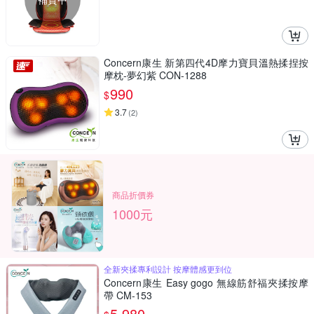
Concern康生 新第四代4D摩力寶貝溫熱揉捏按
摩枕-夢幻紫 CON-1288
990
$
3.7
(
2
)
商品折價券
1000元
全新夾揉專利設計 按摩體感更到位
Concern康生 Easy gogo 無線筋舒福夾揉按摩
帶 CM-153
5,980