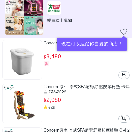
愛買線上購物
Concern康生 智慧足浴泡腳機 CON-W370
現在可以追蹤你喜愛的商店！
3,480
$
券
Concern康生 泰式SPA肩頸紓壓按摩椅墊 卡其
白 CM-2022
2,980
$
5
(
2
)
Concern康生 泰式SPA肩頸紓壓按摩椅墊 CM-2