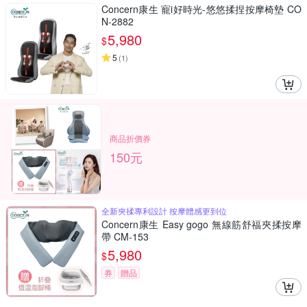
Concern康生 寵i好時光-悠悠揉捏按摩椅墊 CO
N-2882
5,980
$
5
(
1
)
商品折價券
150元
全新夾揉專利設計 按摩體感更到位
Concern康生 Easy gogo 無線筋舒福夾揉按摩
帶 CM-153
5,980
$
券
贈品