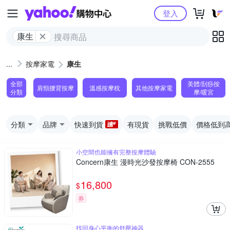
Yahoo購物中心
登入
康生
按摩家電
康生
全部
美體/刮痧按
肩頸腰背按摩
溫感按摩枕
其他按摩家電
分類
摩/暖宮
分類
品牌
快速到貨
有現貨
挑戰低價
價格低到
小空間也能擁有完整按摩體驗
Concern康生 漫時光沙發按摩椅 CON-2555
16,800
$
券
找回身心平衡的舒壓神器