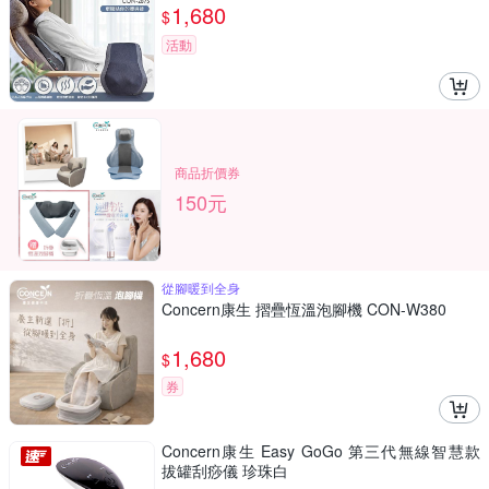
1,680
$
活動
商品折價券
150元
從腳暖到全身
Concern康生 摺疊恆溫泡腳機 CON-W380
1,680
$
券
Concern康生 Easy GoGo 第三代無線智慧款
拔罐刮痧儀 珍珠白