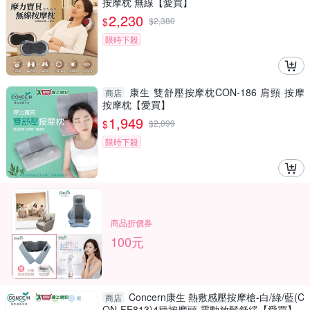
按摩枕 無線【愛買】
2,230
$
$
2,380
限時下殺
康生 雙舒壓按摩枕CON-186 肩頸 按摩
商店
按摩枕【愛買】
1,949
$
$
2,099
限時下殺
商品折價券
100元
Concern康生 熱敷感壓按摩槍-白/綠/藍(C
商店
ON-FE813)4種按摩頭 震動放鬆舒緩【愛買】