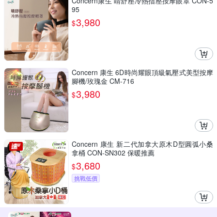
Concern康生 睛舒壓冷熱指壓按摩眼罩 CON-5
95
3,980
$
Concern 康生 6D時尚耀眼頂級氣壓式美型按摩
腳機/玫瑰金 CM-716
3,980
$
Concern 康生 新二代加拿大原木D型圓弧小桑
拿桶 CON-SN302 保暖推薦
3,680
$
挑戰低價