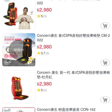
022
2,980
$
5
(
1
)
Concern康生 泰式SPA肩頸紓壓按摩椅墊 CM-2
022
2,980
$
補貨中
3.7
(
1
)
Concern 康生 新一代 泰式SPA肩頸舒壓按摩椅
墊-牡丹紅
2,980
$
5
(
1
)
Concern康生 輕盈按摩披肩 CON-162