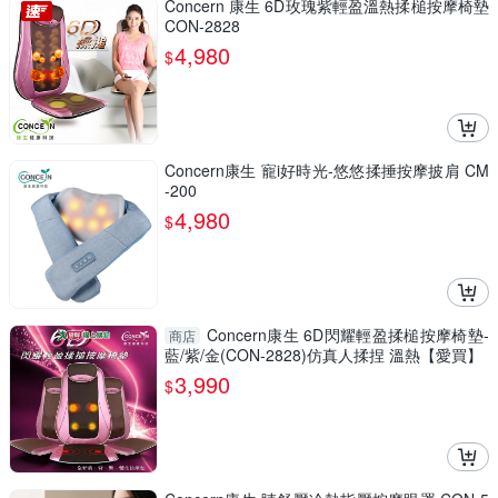
Concern 康生 6D玫瑰紫輕盈溫熱揉槌按摩椅墊
CON-2828
4,980
$
Concern康生 寵i好時光-悠悠揉捶按摩披肩 CM
-200
4,980
$
Concern康生 6D閃耀輕盈揉槌按摩椅墊-
商店
藍/紫/金(CON-2828)仿真人揉捏 溫熱【愛買】
3,990
$