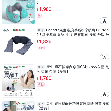
0
1,980
$
券
Concern康生 擬真手感按摩披肩 CON-15
商店
9 8顆按摩頭 溫熱 揉捏 親膚網布 按摩 舒緩 放
鬆【愛買】
1,826
$
活動
康生 鑽石拔罐刮痧儀CON-7855灰藍 刮
商店
痧 拔罐 按摩【愛買】
1,780
$
活動
康生 寶貝智能輕巧腰背按摩墊 腰背按摩
商店
【愛買】