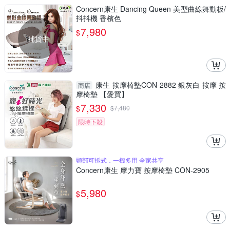
Concern康生 Dancing Queen 美型曲線舞動板/
抖抖機 香檳色
7,980
$
補貨中
康生 按摩椅墊CON-2882 銀灰白 按摩 按
商店
摩椅墊 【愛買】
7,330
$
$
7,480
限時下殺
頸部可拆式，一機多用 全家共享
Concern康生 摩力寶 按摩椅墊 CON-2905
5,980
$