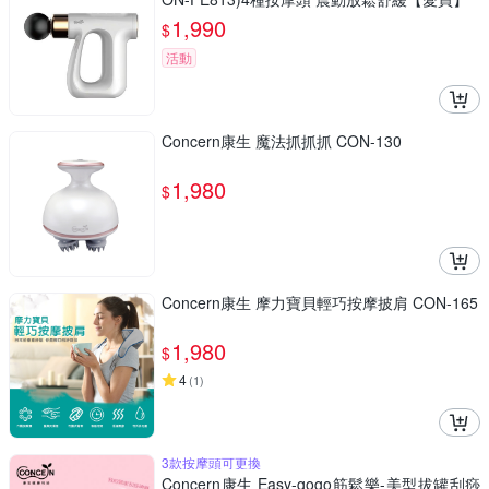
1,990
$
活動
Concern康生 魔法抓抓抓 CON-130
1,980
$
Concern康生 摩力寶貝輕巧按摩披肩 CON-165
1,980
$
4
(
1
)
3款按摩頭可更換
Concern康生 Easy-gogo筋鬆樂-美型拔罐刮痧