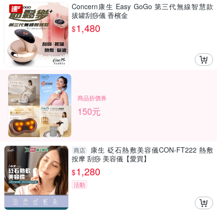
Concern康生 Easy GoGo 第三代無線智慧款
拔罐刮痧儀 香檳金
1,480
$
商品折價券
150元
康生 砭石熱敷美容儀CON-FT222 熱敷
商店
按摩 刮痧 美容儀【愛買】
1,280
$
活動