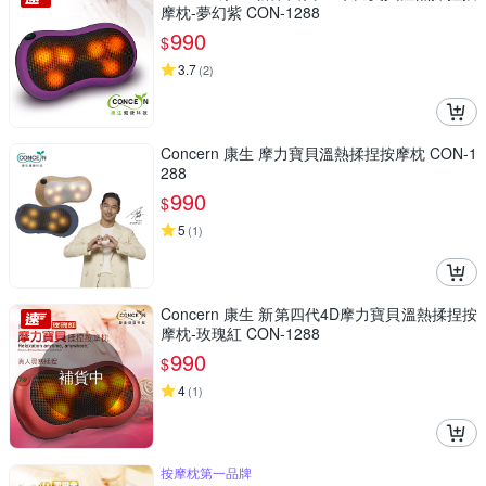
摩枕-夢幻紫 CON-1288
990
$
3.7
(
2
)
Concern 康生 摩力寶貝溫熱揉捏按摩枕 CON-1
288
990
$
5
(
1
)
Concern 康生 新第四代4D摩力寶貝溫熱揉捏按
摩枕-玫瑰紅 CON-1288
990
$
補貨中
4
(
1
)
按摩枕第一品牌