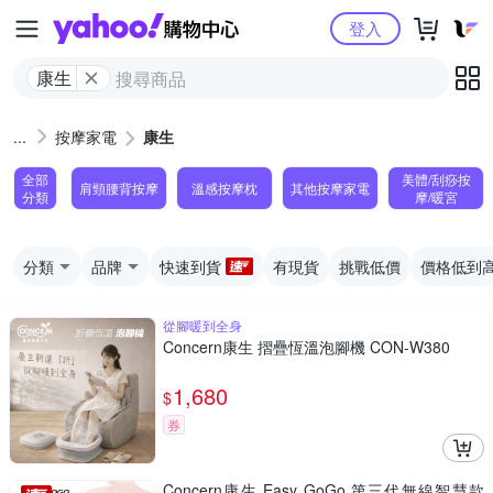
Yahoo購物中心
登入
康生
按摩家電
康生
全部
美體/刮痧按
肩頸腰背按摩
溫感按摩枕
其他按摩家電
分類
摩/暖宮
分類
品牌
快速到貨
有現貨
挑戰低價
價格低到
從腳暖到全身
Concern康生 摺疊恆溫泡腳機 CON-W380
1,680
$
券
Concern康生 Easy GoGo 第三代無線智慧款