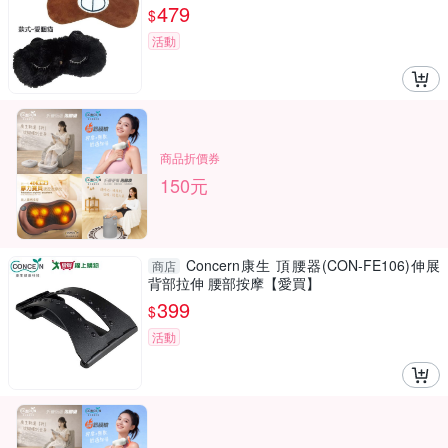
479
$
活動
商品折價券
150元
Concern康生 頂腰器(CON-FE106)伸展
商店
背部拉伸 腰部按摩【愛買】
399
$
活動