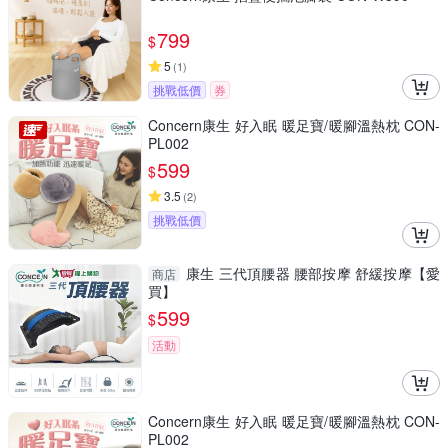
799
$
5
(
1
)
挑戰低價
券
Concern康生 好入眠 暖足寶/暖腳溫熱枕 CON-
PL002
599
$
3.5
(
2
)
挑戰低價
康生 三代頂腰器 腰部按摩 舒緩按摩【愛
商店
買】
599
$
活動
Concern康生 好入眠 暖足寶/暖腳溫熱枕 CON-
PL002