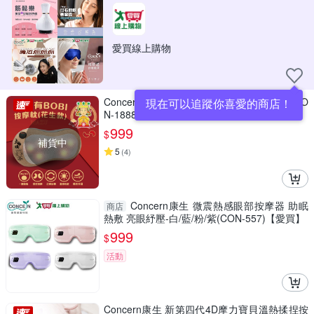
愛買線上購物
Concern康生 媽祖有BOBI-按摩枕(花生款) CO
現在可以追蹤你喜愛的商店！
N-1888
999
$
補貨中
5
(
4
)
Concern康生 微震熱感眼部按摩器 助眠
商店
熱敷 亮眼紓壓-白/藍/粉/紫(CON-557)【愛買】
999
$
活動
Concern康生 新第四代4D摩力寶貝溫熱揉捏按