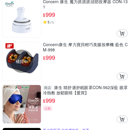
Concern 康生 魔力抓抓抓頭部按摩器 CON-13
1
999
$
5
(
1
)
Concern康生 摩力寶貝輕巧美腿按摩機 藍色 C
M-998
999
$
補貨中
康生 睛舒適舒眠眼罩CON-562深藍 眼罩
商店
冷熱敷 放鬆眼睛【愛買】
999
$
活動
馬卡龍眼罩 交換禮物第一首選