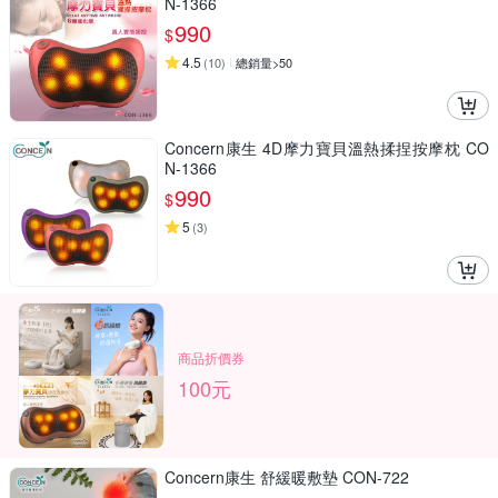
N-1366
990
$
4.5
(
10
)
總銷量>50
Concern康生 4D摩力寶貝溫熱揉捏按摩枕 CO
N-1366
990
$
5
(
3
)
商品折價券
100元
Concern康生 舒緩暖敷墊 CON-722