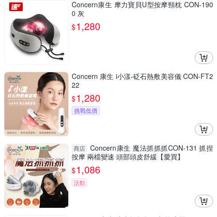
Concern康生 摩力寶貝U型按摩頸枕 CON-190
0 灰
1,280
$
Concern 康生 i小漾-砭石熱敷美容儀 CON-FT2
22
1,280
$
挑戰低價
Concern康生 魔法抓抓抓CON-131 抓捏
商店
按摩 兩檔變速 頭部頭皮舒緩【愛買】
1,086
$
活動