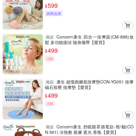
599
$
挑戰低價
Concern康生 四合一按摩器(CM-888)放
商店
鬆 多功能接頭 隨身攜帶【愛買】
499
$
活動
康生 超慢跑腳底按摩墊CON-YG051 按摩
商店
磁石按壓 按摩墊【愛買】
499
$
活動
Concern康生 舒眠眼罩插電款-熊/貓(CO
商店
N-561) 冷熱敷 親膚 遮光 香氛【愛買】