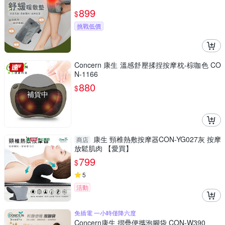
899
$
挑戰低價
Concern 康生 溫感舒壓揉捏按摩枕-棕咖色 CO
N-1166
880
$
補貨中
康生 頸椎熱敷按摩器CON-YG027灰 按摩
商店
放鬆肌肉 【愛買】
799
$
5
活動
免插電 一小時僅降六度
Concern康生 摺疊便攜泡腳袋 CON-W390