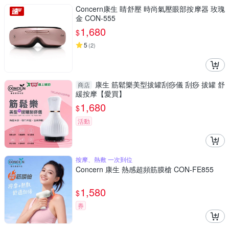
Concern康生 睛舒壓 時尚氣壓眼部按摩器 玫瑰
金 CON-555
1,680
$
5
(
2
)
康生 筋鬆樂美型拔罐刮痧儀 刮痧 拔罐 舒
商店
緩按摩【愛買】
1,680
$
活動
按摩、熱敷 一次到位
Concern 康生 熱感超頻筋膜槍 CON-FE855
1,580
$
券