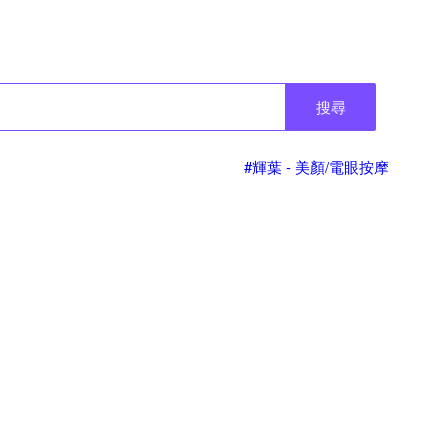
搜尋
#輝葉 - 美顏/電眼按摩