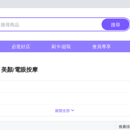
搜尋
必逛好店
刷卡/超取
會員專享
美顏/電眼按摩
展開全部
推薦排