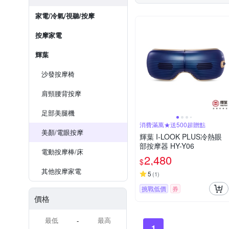
家電/冷氣/視聽/按摩
按摩家電
輝葉
沙發按摩椅
肩頸腰背按摩
足部美腿機
消費滿萬★送500超贈點
美顏/電眼按摩
輝葉 I-LOOK PLUS冷熱眼
部按摩器 HY-Y06
電動按摩棒/床
2,480
$
其他按摩家電
5
(
1
)
挑戰低價
券
價格
-
1