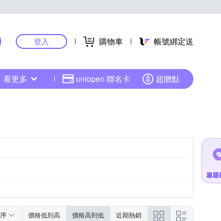
購物車
帳號綁定送
登入
看更多
uniopen 聯名卡
超贈點
序
價格低到高
價格高到低
近期熱銷