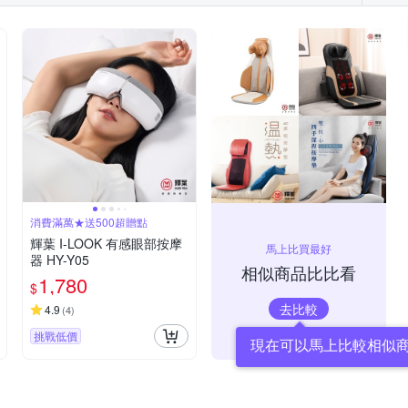
消費滿萬★送500超贈點
輝葉 I-LOOK 有感眼部按摩
馬上比買最好
器 HY-Y05
相似商品比比看
1,780
$
去比較
4.9
(
4
)
挑戰低價
現在可以馬上比較相似