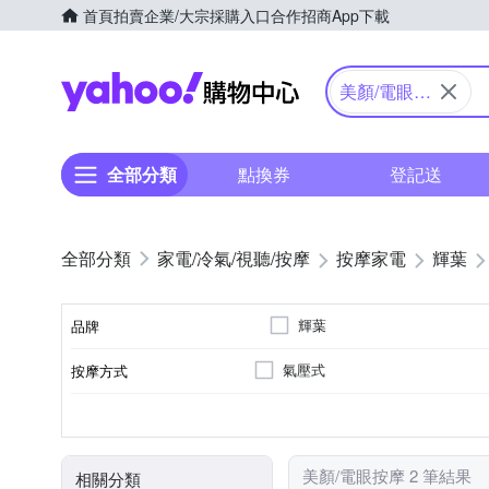
首頁
拍賣
企業/大宗採購入口
合作招商
App下載
Yahoo購物中心
美顏/電眼按
摩
全部分類
點換券
登記送
家電/冷氣/視聽/按摩
按摩家電
輝葉
輝葉
品牌
氣壓式
按摩方式
品牌名稱
眼部
溫熱功能
無
充電式
眼部按摩機
音樂播放
臉部按摩機
按摩部位
特殊功能
遙控器
電源類型
顏色
類型
美顏/電眼按摩 2 筆結果
相關分類