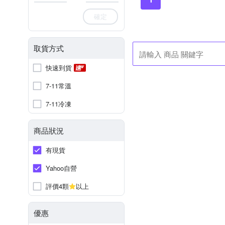
確定
取貨方式
快速到貨
7-11常溫
7-11冷凍
商品狀況
有現貨
Yahoo自營
評價4顆
以上
優惠