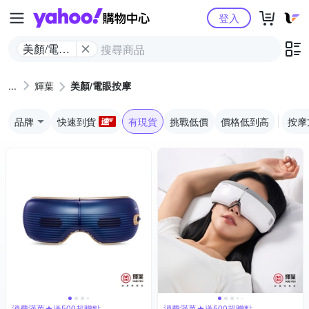
Yahoo購物中心
登入
美顏/電眼
按摩
輝葉
美顏/電眼按摩
品牌
快速到貨
有現貨
挑戰低價
價格低到高
按摩
消費滿萬★送500超贈點
消費滿萬★送500超贈點