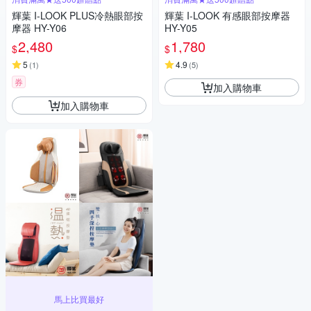
輝葉 I-LOOK PLUS冷熱眼部按
輝葉 I-LOOK 有感眼部按摩器
摩器 HY-Y06
HY-Y05
2,480
1,780
$
$
5
4.9
(
1
)
(
5
)
券
加入購物車
加入購物車
馬上比買最好