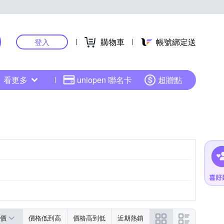
購物車
帳號綁定送
登入
看更多
uniopen 聯名卡
超贈點
價
價格低到高
價格高到低
近期熱銷