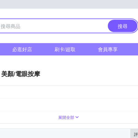
搜尋
必逛好店
刷卡/超取
會員專享
美顏/電眼按摩
展開全部
評