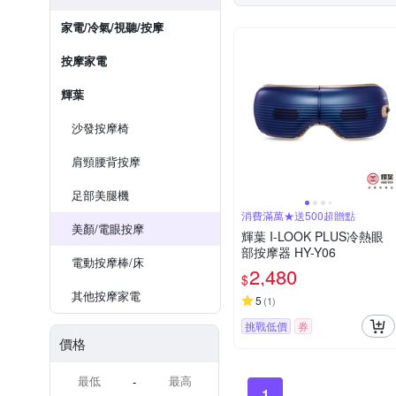
家電/冷氣/視聽/按摩
按摩家電
輝葉
沙發按摩椅
肩頸腰背按摩
足部美腿機
消費滿萬★送500超贈點
美顏/電眼按摩
輝葉 I-LOOK PLUS冷熱眼
部按摩器 HY-Y06
電動按摩棒/床
2,480
$
其他按摩家電
5
(
1
)
挑戰低價
券
價格
-
1