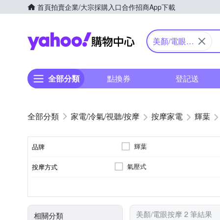
首頁
拍賣
企業/大宗採購入口
合作招商
App下載
Yahoo購物中心
美顏/電眼按
摩
全部分類
點換券
登記送
家電/冷氣/視聽/按摩
按摩家電
輝葉
輝葉
品牌
氣壓式
按摩方式
品牌名稱
眼部
溫熱功能
無
充電式
眼部按摩機
音樂播放
臉部按摩機
按摩部位
特殊功能
遙控器
電源類型
顏色
類型
美顏/電眼按摩 2 筆結果
相關分類