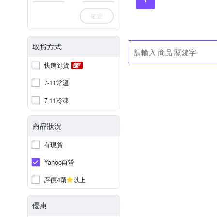
確定
取貨方式
快速到貨
7-11常溫
7-11冷凍
商品狀況
有現貨
Yahoo自營
評價4顆
以上
優惠