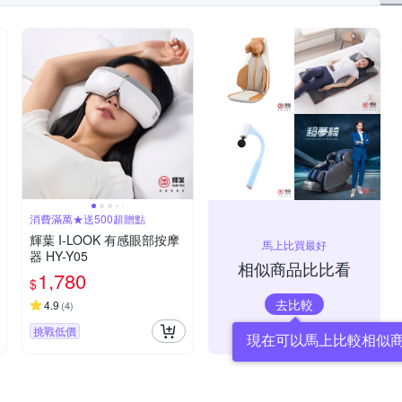
消費滿萬★送500超贈點
輝葉 I-LOOK 有感眼部按摩
馬上比買最好
器 HY-Y05
相似商品比比看
1,780
$
去比較
4.9
(
4
)
挑戰低價
現在可以馬上比較相似