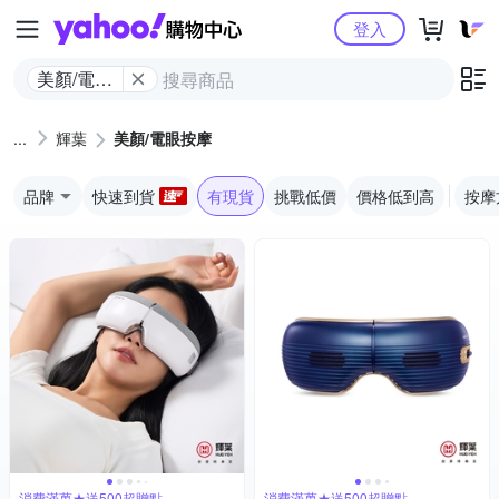
Yahoo購物中心
登入
美顏/電眼
按摩
輝葉
美顏/電眼按摩
品牌
快速到貨
有現貨
挑戰低價
價格低到高
按摩
消費滿萬★送500超贈點
消費滿萬★送500超贈點