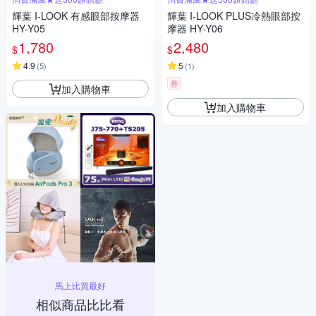
輝葉 I-LOOK 有感眼部按摩器
輝葉 I-LOOK PLUS冷熱眼部按
HY-Y05
摩器 HY-Y06
1,780
2,480
$
$
4.9
5
(
5
)
(
1
)
券
加入購物車
加入購物車
馬上比買最好
相似商品比比看